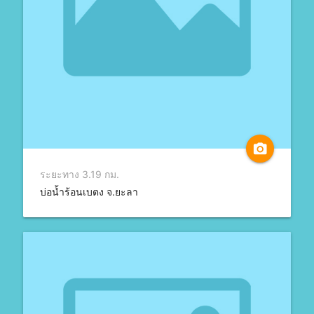
camera_alt
ระยะทาง 3.19 กม.
บ่อน้ำร้อนเบตง จ.ยะลา