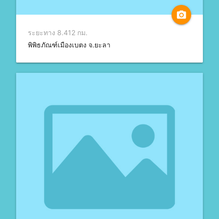
camera_alt
ระยะทาง 8.412 กม.
พิพิธภัณฑ์เมืองเบตง จ.ยะลา