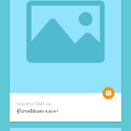
camera_alt
ระยะทาง 7.941 กม.
ตู้ไปรษณีย์เบตง จ.ยะลา