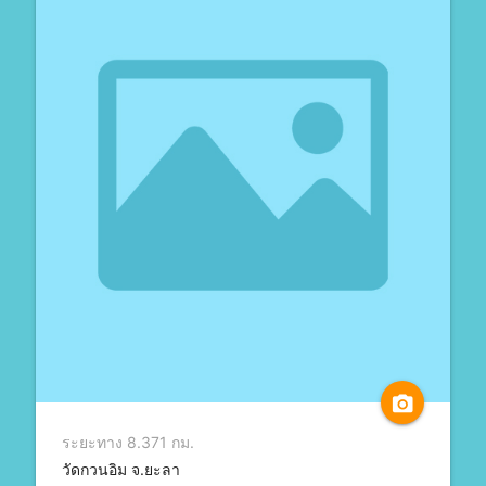
camera_alt
ระยะทาง 8.371 กม.
วัดกวนอิม จ.ยะลา