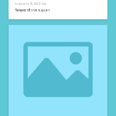
ระยะทาง 8.403 กม.
วัดพุทธาธิวาส จ.ยะลา