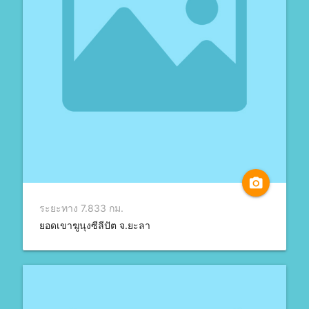
camera_alt
ระยะทาง 7.833 กม.
ยอดเขาฆูนุงซีลีปัต จ.ยะลา