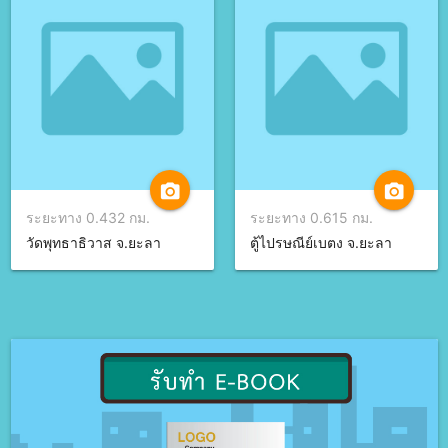
camera_alt
camera_alt
ระยะทาง 0.432 กม.
ระยะทาง 0.615 กม.
วัดพุทธาธิวาส จ.ยะลา
ตู้ไปรษณีย์เบตง จ.ยะลา