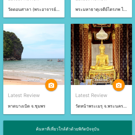
วัดดอนศาลา (พระอาจารย์นำ) จ.พัทลุง
พระมหาธาตุเจดีย์ไตรภพ ไตรมงคล จ.สงขลา
camera_alt
camera_alt
Latest Review
Latest Review
หาดบางเบิด จ.ชุมพร
วัดหน้าพระเมรุ จ.พระนครศรีอยุธยา
ค้นหาที่เที่ยวใกล้ตัวด้วยพิกัดปัจจุบัน