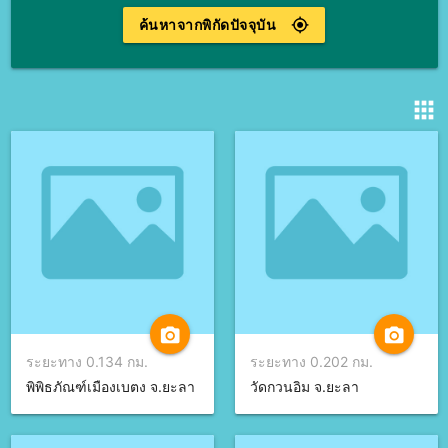
ค้นหาจากพิกัดปัจจุบัน
gps_fixed
apps
camera_alt
camera_alt
ระยะทาง 0.134 กม.
ระยะทาง 0.202 กม.
พิพิธภัณฑ์เมืองเบตง จ.ยะลา
วัดกวนอิม จ.ยะลา