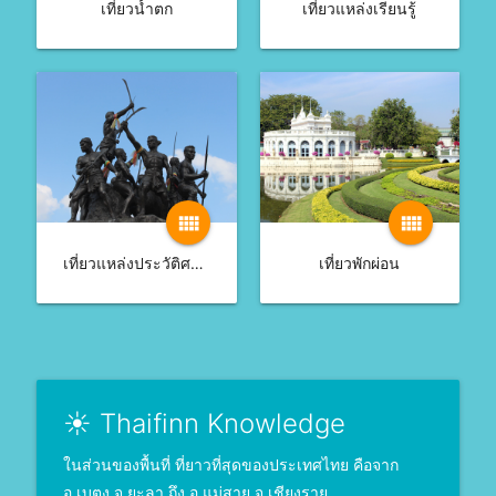
เที่ยวน้ำตก
เที่ยวแหล่งเรียนรู้
view_comfy
view_comfy
เที่ยวแหล่งประวัติศาสตร์
เที่ยวพักผ่อน
☀ Thaifinn Knowledge
ในส่วนของพื้นที่ ที่ยาวที่สุดของประเทศไทย คือจาก
อ.เบตง จ.ยะลา ถึง อ.แม่สาย จ.เชียงราย