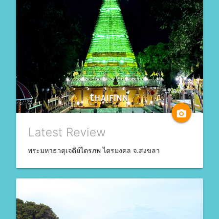
camera_alt
Latest Review
พระมหาธาตุเจดีย์ไตรภพ ไตรมงคล จ.สงขลา