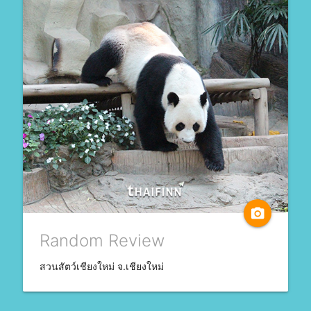
camera_alt
Random Review
สวนสัตว์เชียงใหม่ จ.เชียงใหม่