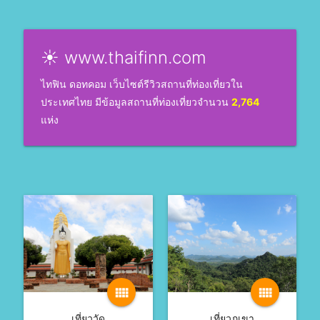
☀ www.thaifinn.com
ไทฟิน ดอทคอม เว็บไซต์รีวิวสถานที่ท่องเที่ยวใน
ประเทศไทย มีข้อมูลสถานที่ท่องเที่ยวจำนวน
2,764
แห่ง
view_comfy
view_comfy
เที่ยววัด
เที่ยวภูเขา