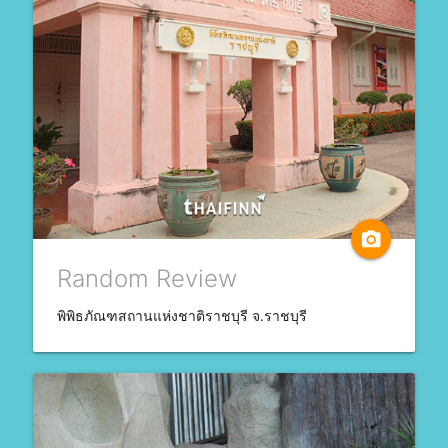
camera_alt
Random Review
พิพิธภัณฑสถานแห่งชาติราชบุรี จ.ราชบุรี