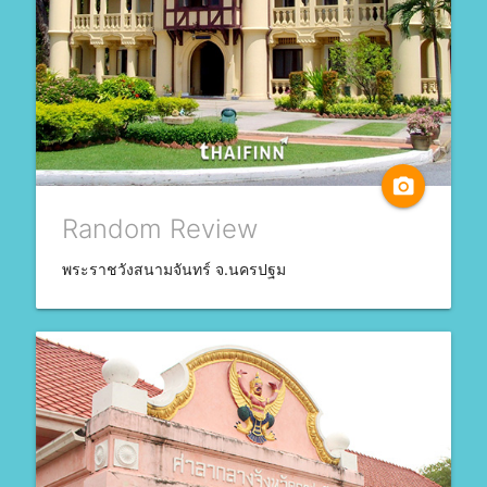
camera_alt
Random Review
พระราชวังสนามจันทร์ จ.นครปฐม