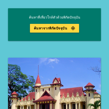
ค้นหาที่เที่ยวใกล้ตัวด้วยพิกัดปัจจุบัน
ค้นหาจากพิกัดปัจจุบัน
gps_fixed