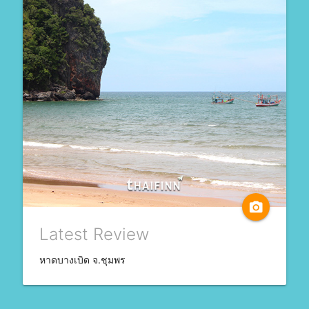
camera_alt
Latest Review
หาดบางเบิด จ.ชุมพร