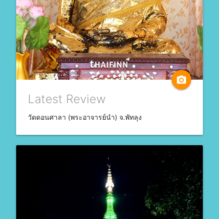
camera_alt
Latest Review
วัดดอนศาลา (พระอาจารย์นำ) จ.พัทลุง