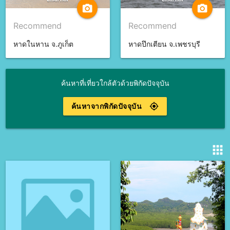
camera_alt
camera_alt
Recommend
Recommend
หาดในหาน จ.ภูเก็ต
หาดปึกเตียน จ.เพชรบุรี
ค้นหาที่เที่ยวใกล้ตัวด้วยพิกัดปัจจุบัน
ค้นหาจากพิกัดปัจจุบัน
gps_fixed
apps