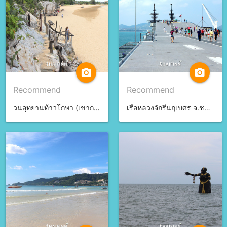
camera_alt
camera_alt
Recommend
Recommend
วนอุทยานท้าวโกษา (เขากะโหลก) จ.ประจวบคีรีขันธ์
เรือหลวงจักรีนฤเบศร จ.ชลบุรี