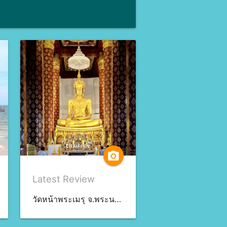
camera_alt
Latest Review
วัดหน้าพระเมรุ จ.พระนครศรีอยุธยา