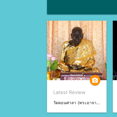
camera_alt
Latest Review
วัดดอนศาลา (พระอาจารย์นำ) จ.พัทลุง