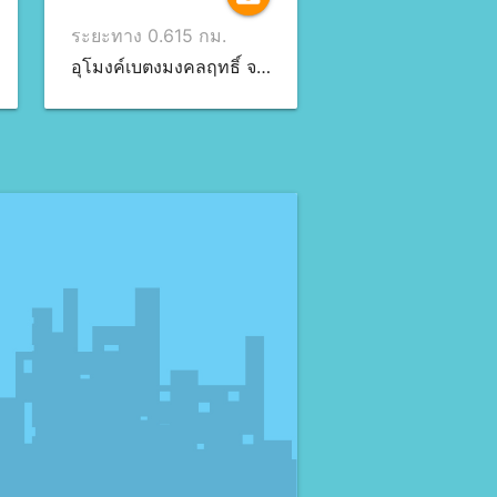
ระยะทาง 0.615 กม.
อุโมงค์เบตงมงคลฤทธิ์ จ.ยะลา