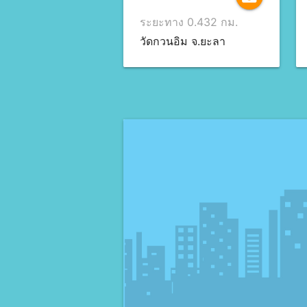
ระยะทาง 0.432 กม.
วัดกวนอิม จ.ยะลา