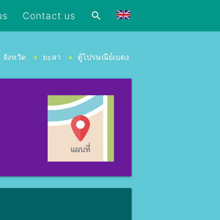
us
Contact us
search
»
จังหวัด
»
ยะลา
»
ตู้ไปรษณีย์เบตง