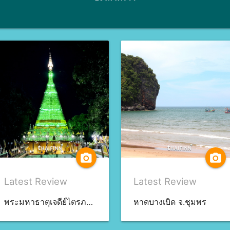
camera_alt
camera_alt
Latest Review
Latest Review
พระมหาธาตุเจดีย์ไตรภพ ไตรมงคล จ.สงขลา
หาดบางเบิด จ.ชุมพร