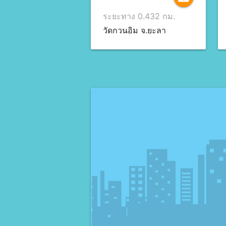
ระยะทาง 0.432 กม.
วัดกวนอิม จ.ยะลา