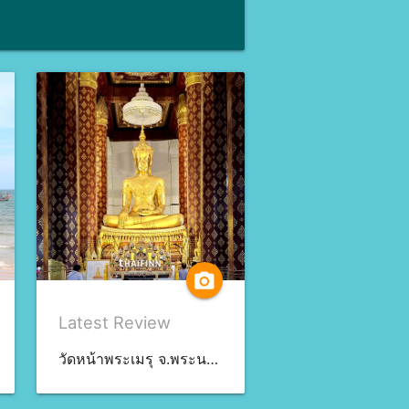
camera_alt
Latest Review
วัดหน้าพระเมรุ จ.พระนครศรีอยุธยา