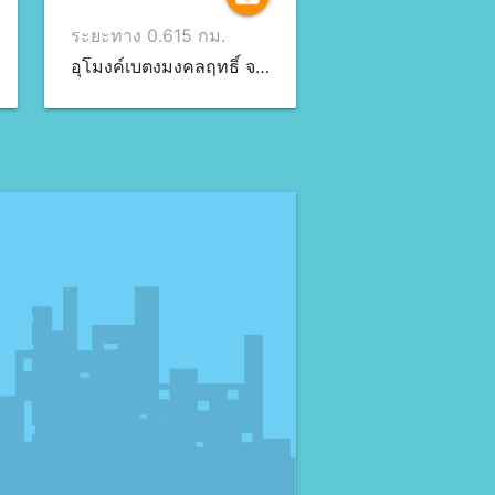
ระยะทาง 0.615 กม.
อุโมงค์เบตงมงคลฤทธิ์ จ.ยะลา