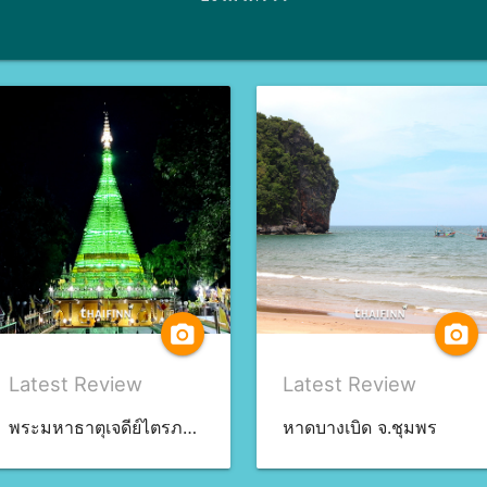
camera_alt
camera_alt
Latest Review
Latest Review
พระมหาธาตุเจดีย์ไตรภพ ไตรมงคล จ.สงขลา
หาดบางเบิด จ.ชุมพร