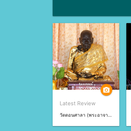
camera_alt
Latest Review
วัดดอนศาลา (พระอาจารย์นำ) จ.พัทลุง