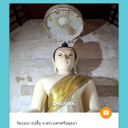
camera_alt
วัดแม่นางปลื้ม จ.พระนครศรีอยุธยา