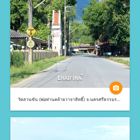
camera_alt
วัดสวนขัน (พ่อท่านคล้ายวาจาสิทธิ์) จ.นครศรีธรรมราช