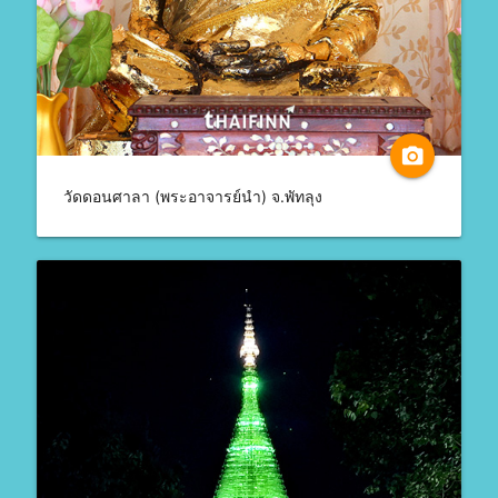
camera_alt
วัดดอนศาลา (พระอาจารย์นำ) จ.พัทลุง