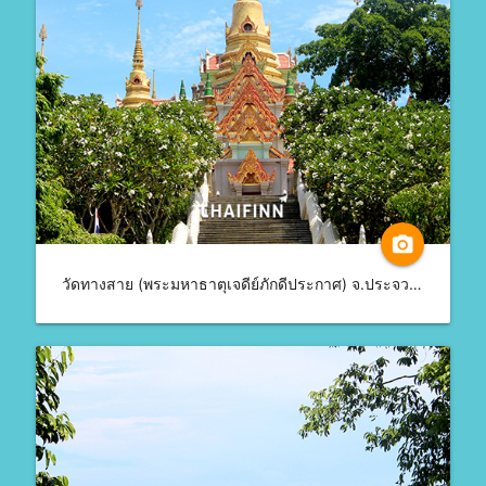
camera_alt
วัดทางสาย (พระมหาธาตุเจดีย์ภักดีประกาศ) จ.ประจวบคีรีขันธ์