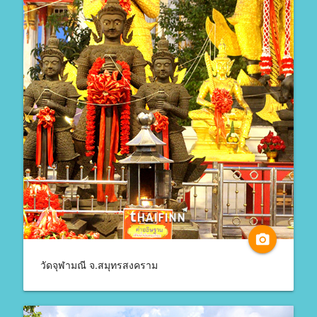
camera_alt
วัดจุฬามณี จ.สมุทรสงคราม