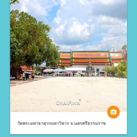
camera_alt
วัดพระมหาธาตุวรมหาวิหาร จ.นครศรีธรรมราช