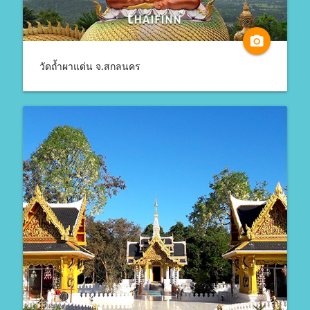
camera_alt
วัดถ้ำผาแด่น จ.สกลนคร