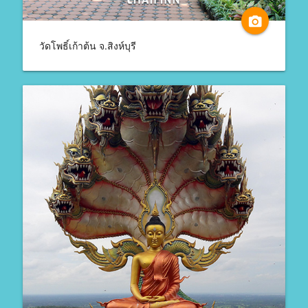
camera_alt
วัดโพธิ์เก้าต้น จ.สิงห์บุรี