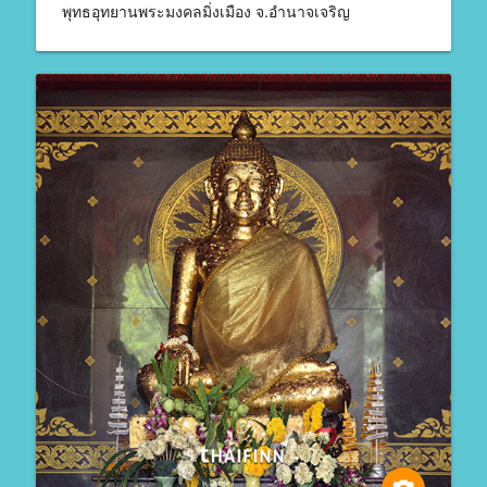
พุทธอุทยานพระมงคลมิ่งเมือง จ.อำนาจเจริญ