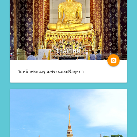
camera_alt
วัดหน้าพระเมรุ จ.พระนครศรีอยุธยา