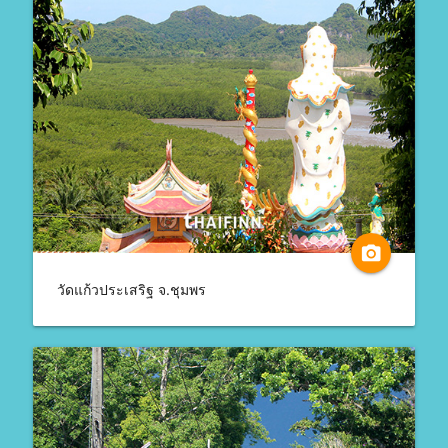
camera_alt
วัดแก้วประเสริฐ จ.ชุมพร