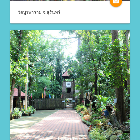
camera_alt
วัดบูรพาราม จ.สุรินทร์