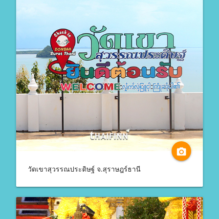
camera_alt
วัดเขาสุวรรณประดิษฐ์ จ.สุราษฎร์ธานี