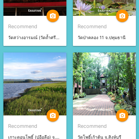
camera_alt
camera_alt
Recommend
Recommend
วัดสว่างอารมณ์ (วัดถ้ำศรีธน) จ.บึงกาฬ
วัดป่าคลอง 11 จ.ปทุมธานี
camera_alt
camera_alt
Recommend
Recommend
เกาะดอนโพธิ์ (ปู่อือลือ) จ.บึงกาฬ
วัดโพธิ์เก้าต้น จ.สิงห์บุรี