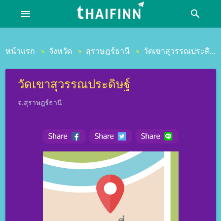
menu
search
หน้าแรก
จังหวัด
สุราษฎร์ธานี
วัดเขาสุวรรณประดิษฐ์
»
»
»
วัดเขาสุวรรณประดิษฐ์
จ.สุราษฎร์ธานี