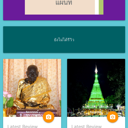
ยังไม่ได้รีวิว
camera_alt
camera_alt
Latest Review
Latest Review