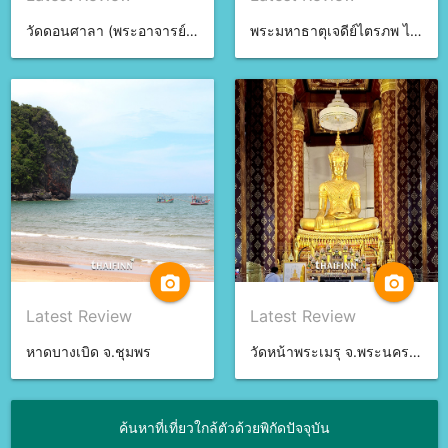
วัดดอนศาลา (พระอาจารย์นำ) จ.พัทลุง
พระมหาธาตุเจดีย์ไตรภพ ไตรมงคล จ.สงขลา
camera_alt
camera_alt
Latest Review
Latest Review
หาดบางเบิด จ.ชุมพร
วัดหน้าพระเมรุ จ.พระนครศรีอยุธยา
ค้นหาที่เที่ยวใกล้ตัวด้วยพิกัดปัจจุบัน