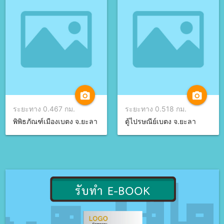
camera_alt
camera_alt
ระยะทาง 0.467 กม.
ระยะทาง 0.518 กม.
พิพิธภัณฑ์เมืองเบตง จ.ยะลา
ตู้ไปรษณีย์เบตง จ.ยะลา