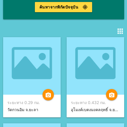
ค้นหาจากพิกัดปัจจุบัน
gps_fixed
apps
camera_alt
camera_alt
ระยะทาง 0.29 กม.
ระยะทาง 0.432 กม.
วัดกวนอิม จ.ยะลา
อุโมงค์เบตงมงคลฤทธิ์ จ.ยะลา