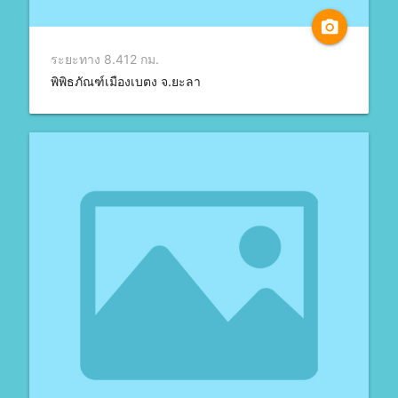
camera_alt
ระยะทาง 8.412 กม.
พิพิธภัณฑ์เมืองเบตง จ.ยะลา