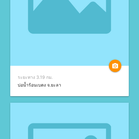
camera_alt
ระยะทาง 3.19 กม.
บ่อน้ำร้อนเบตง จ.ยะลา