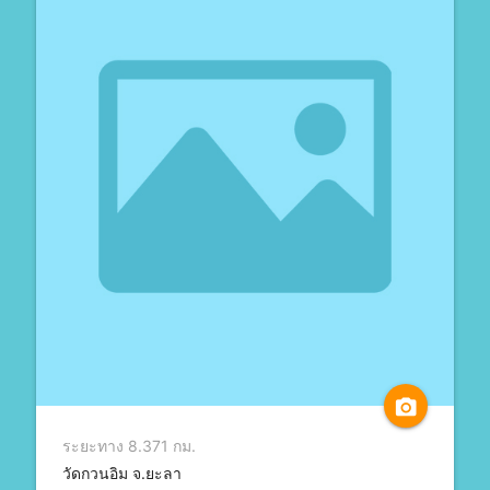
camera_alt
ระยะทาง 8.371 กม.
วัดกวนอิม จ.ยะลา