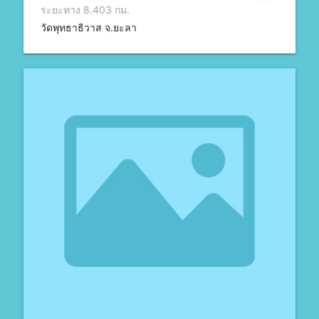
ระยะทาง 8.403 กม.
วัดพุทธาธิวาส จ.ยะลา