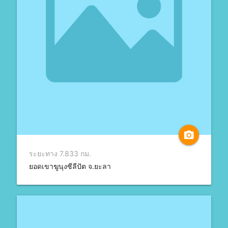
camera_alt
ระยะทาง 7.833 กม.
ยอดเขาฆูนุงซีลีปัต จ.ยะลา