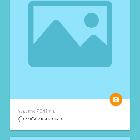
camera_alt
ระยะทาง 7.941 กม.
ตู้ไปรษณีย์เบตง จ.ยะลา