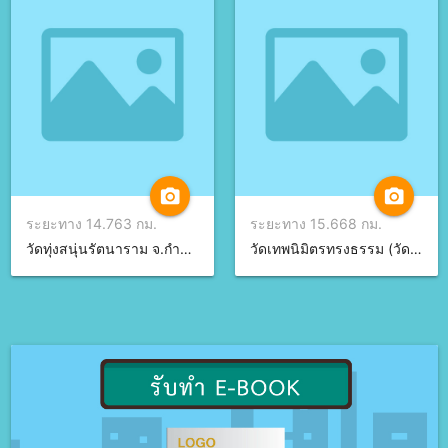
camera_alt
camera_alt
ระยะทาง 14.763 กม.
ระยะทาง 15.668 กม.
วัดทุ่งสนุ่นรัตนาราม จ.กำแพงเพชร
วัดเทพนิมิตรทรงธรรม (วัดถ้ำบ่อยา) จ.นครสวรรค์