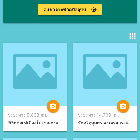
ค้นหาจากพิกัดปัจจุบัน
gps_fixed
apps
camera_alt
camera_alt
ระยะทาง 9.833 กม.
ระยะทาง 14.709 กม.
พิพิธภัณฑ์เมืองโบราณดงแม่นางเมือง จ.นครสวรรค์
วัดศรีอุทุมพร จ.นครสวรรค์