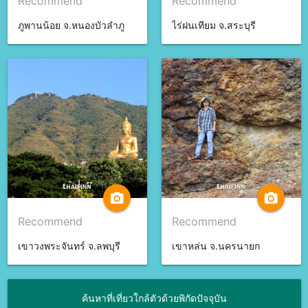
Recommend
Recommend
ภูพานน้อย จ.หนองบัวลำภู
ไร่ฝนเทียม จ.สระบุรี
camera_alt
camera_alt
Recommend
Recommend
เขาวงพระจันทร์ จ.ลพบุรี
เขาหล่น จ.นครนายก
ค้นหาที่เที่ยวใกล้ตัวด้วยพิกัดปัจจุบัน