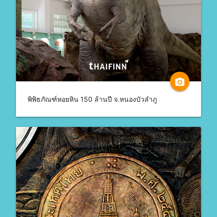
camera_alt
พิพิธภัณฑ์หอยหิน 150 ล้านปี จ.หนองบัวลำภู