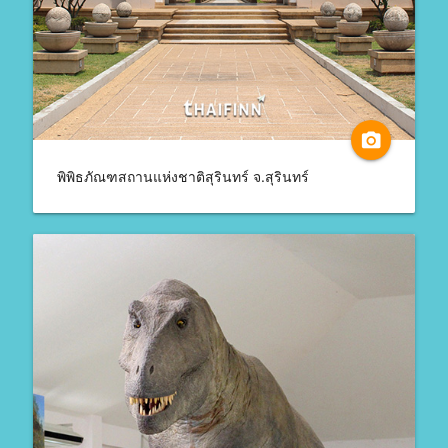
camera_alt
พิพิธภัณฑสถานแห่งชาติสุรินทร์ จ.สุรินทร์