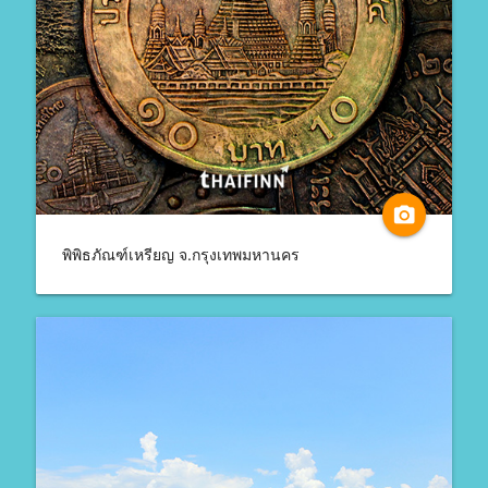
camera_alt
พิพิธภัณฑ์เหรียญ จ.กรุงเทพมหานคร