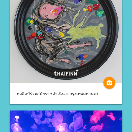
camera_alt
หอศิลป์ร่วมสมัยราชดำเนิน จ.กรุงเทพมหานคร