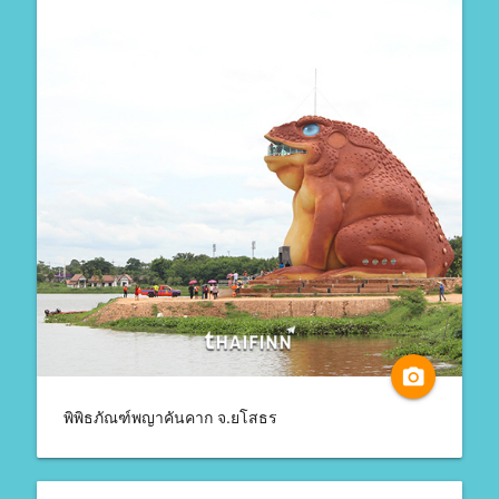
camera_alt
พิพิธภัณฑ์พญาคันคาก จ.ยโสธร