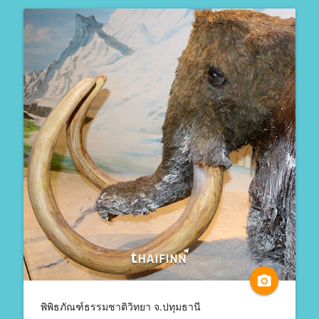
camera_alt
พิพิธภัณฑ์ธรรมชาติวิทยา จ.ปทุมธานี