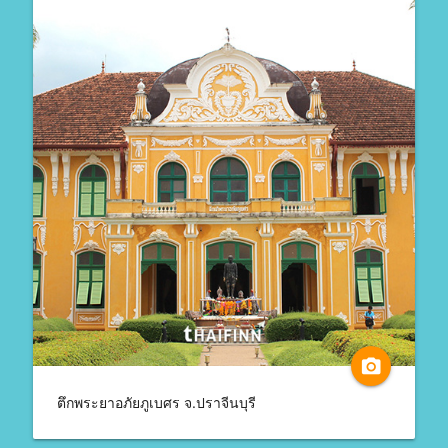
camera_alt
ตึกพระยาอภัยภูเบศร จ.ปราจีนบุรี