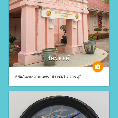
camera_alt
พิพิธภัณฑสถานแห่งชาติราชบุรี จ.ราชบุรี