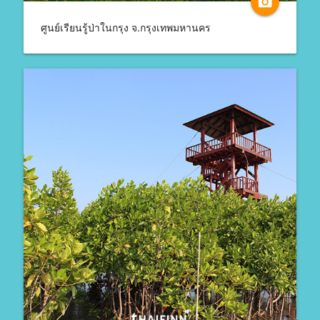
camera_alt
ศูนย์เรียนรู้ป่าในกรุง จ.กรุงเทพมหานคร