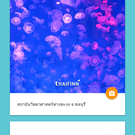
camera_alt
สถาบันวิทยาศาสตร์ทางทะเล จ.ชลบุรี