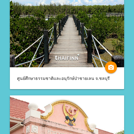
camera_alt
ศูนย์ศึกษาธรรมชาติและอนุรักษ์ป่าชายเลน จ.ชลบุรี