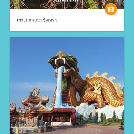
camera_alt
เกาะนก จ.ฉะเชิงเทรา