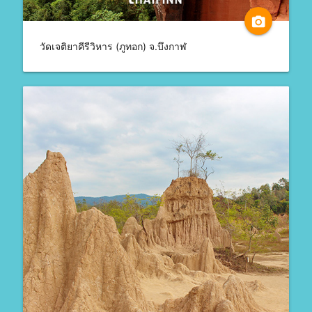
camera_alt
วัดเจติยาคีรีวิหาร (ภูทอก) จ.บึงกาฬ