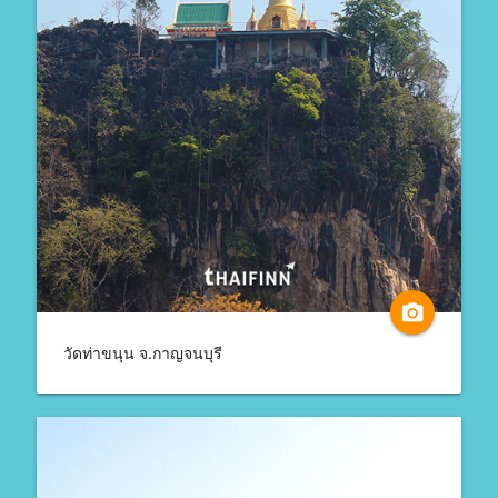
camera_alt
วัดท่าขนุน จ.กาญจนบุรี