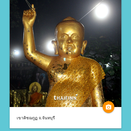
camera_alt
เขาคิชฌกูฏ จ.จันทบุรี