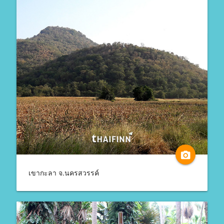
camera_alt
เขากะลา จ.นครสวรรค์