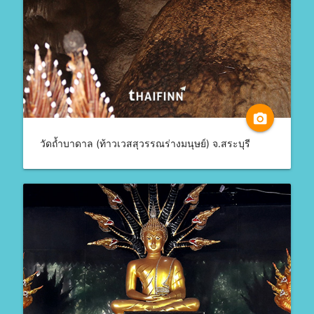
camera_alt
วัดถ้ำบาดาล (ท้าวเวสสุวรรณร่างมนุษย์) จ.สระบุรี