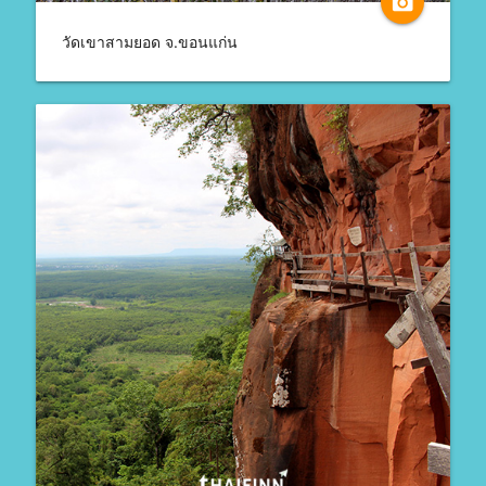
camera_alt
วัดเขาสามยอด จ.ขอนแก่น