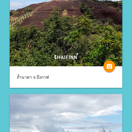
camera_alt
ถ้ำนาคา จ.บึงกาฬ