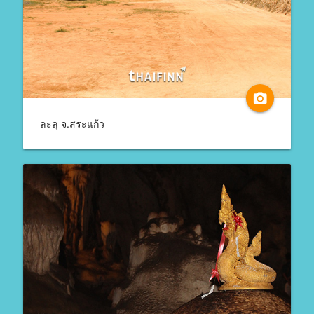
camera_alt
ละลุ จ.สระแก้ว