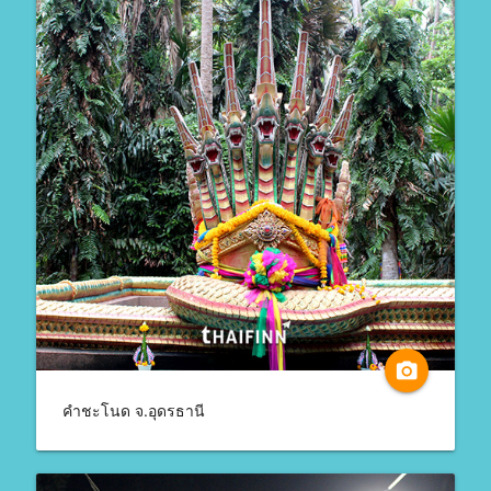
camera_alt
คำชะโนด จ.อุดรธานี