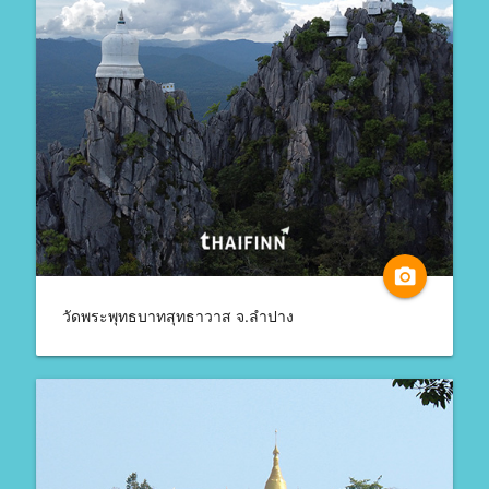
camera_alt
วัดพระพุทธบาทสุทธาวาส จ.ลำปาง