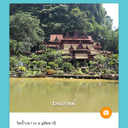
camera_alt
วัดถ้ำเขาวง จ.อุทัยธานี