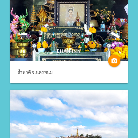
camera_alt
ถ้ำนาคี จ.นครพนม