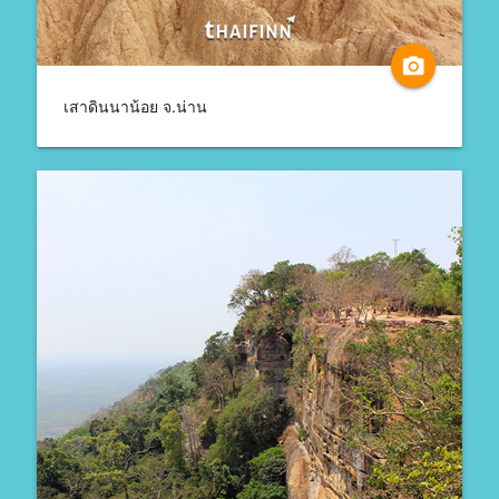
camera_alt
เสาดินนาน้อย จ.น่าน