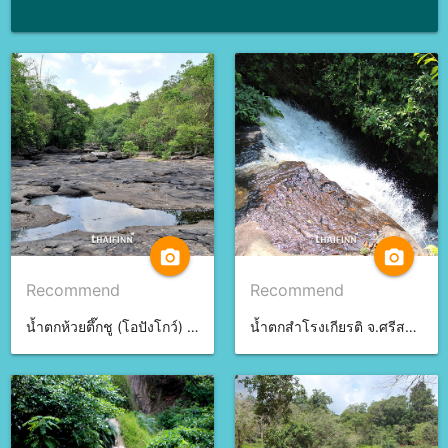
camera_alt
camera_alt
Recommend
Recommend
น้ำตกห้วยตึ๊กชู (โอปังโกว์) จ.ศรีสะเกษ
น้ำตกสําโรงเกียรติ จ.ศรีสะเกษ