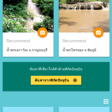
camera_alt
camera_alt
Recommend
Recommend
น้ำตกเอราวัณ จ.กาญจนบุรี
น้ำตกไทรทอง จ.ชัยภูมิ
ค้นหาที่เที่ยวใกล้ตัวด้วยพิกัดปัจจุบัน
ค้นหาจากพิกัดปัจจุบัน
gps_fixed
apps