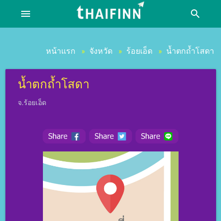
menu
search
หน้าแรก
จังหวัด
ร้อยเอ็ด
น้ำตกถ้ำโสดา
»
»
»
น้ำตกถ้ำโสดา
จ.ร้อยเอ็ด