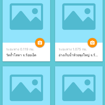
camera_alt
camera_alt
ระยะทาง 0.119 กม.
ระยะทาง 1.075 กม.
วัดถ้ำโสดา จ.ร้อยเอ็ด
อ่างเก็บน้ำห้วยพุงใหญ่ จ.ร้อยเอ็ด