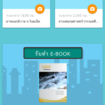
camera_alt
camera_alt
ระยะทาง 1.836 กม.
ระยะทาง 2.345 กม.
ผาหมอกมิวาย จ.ร้อยเอ็ด
สวนพฤกษศาสตร์วรรณคดี จ.ร้อยเอ็ด