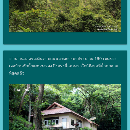
จากลานจอดรถเดินตามถนนลาดยางมาประมาณ 160 เมตรจะ
เจอบ้านพักน้ำตกนางรอง ถึงตรงนี้แสดงว่าใกล้ถึงจุดที่น้ำตกสวย
ที่สุดแล้ว