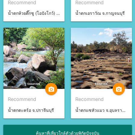
Recommend
Recommend
น้ำตกห้วยตึ๊กชู (โอปังโกว์) จ.ศรีสะเกษ
น้ำตกเอราวัณ จ.กาญจนบุรี
camera_alt
camera_alt
Recommend
Recommend
น้ำตกตะคร้อ จ.ปราจีนบุรี
น้ำตกแซหัวแมว จ.อุบลราชธานี
ค้นหาที่เที่ยวใกล้ตัวด้วยพิกัดปัจจุบัน