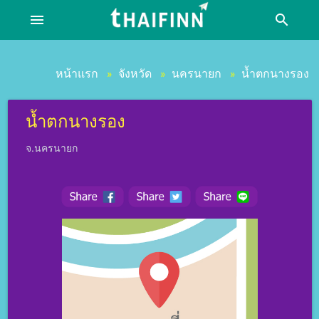
menu
search
หน้าแรก
จังหวัด
นครนายก
น้ำตกนางรอง
»
»
»
น้ำตกนางรอง
จ.นครนายก