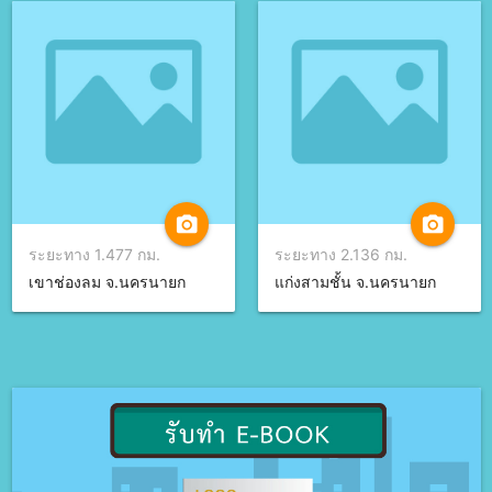
camera_alt
camera_alt
ระยะทาง 1.477 กม.
ระยะทาง 2.136 กม.
เขาช่องลม จ.นครนายก
แก่งสามชั้น จ.นครนายก