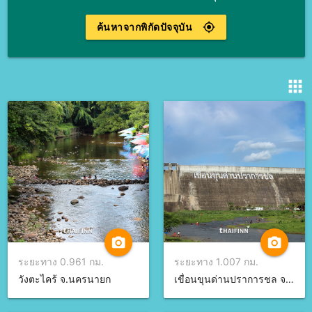
ค้นหาจากพิกัดปัจจุบัน
gps_fixed
apps
camera_alt
camera_alt
ระยะทาง 0.961 กม.
ระยะทาง 1.007 กม.
วังตะไคร้ จ.นครนายก
เขื่อนขุนด่านปราการชล จ.นครนายก