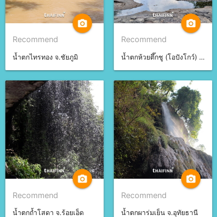
camera_alt
camera_alt
Recommend
Recommend
น้ำตกไทรทอง จ.ชัยภูมิ
น้ำตกห้วยตึ๊กชู (โอปังโกว์) จ.ศรีสะเกษ
camera_alt
camera_alt
Recommend
Recommend
น้ำตกถ้ำโสดา จ.ร้อยเอ็ด
น้ำตกผาร่มเย็น จ.อุทัยธานี