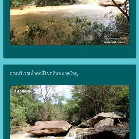
ตรงบริเวณน้ำตกมีโขดหินขนาดใหญ่