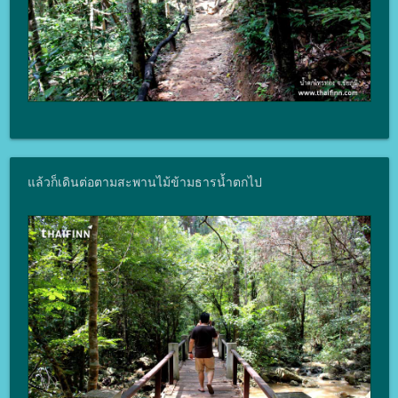
แล้วก็เดินต่อตามสะพานไม้ข้ามธารน้ำตกไป