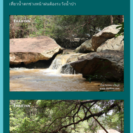
เที่ยวน้ำตกช่วงหน้าฝนต้องระวังน้ำป่า