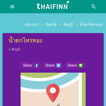
menu
search
หน้าแรก
จังหวัด
ชัยภูมิ
น้ำตกไทรทอง
»
»
»
น้ำตกไทรทอง
จ.ชัยภูมิ