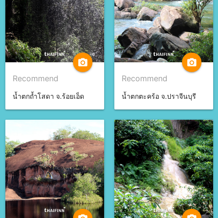
camera_alt
camera_alt
Recommend
Recommend
น้ำตกถ้ำโสดา จ.ร้อยเอ็ด
น้ำตกตะคร้อ จ.ปราจีนบุรี