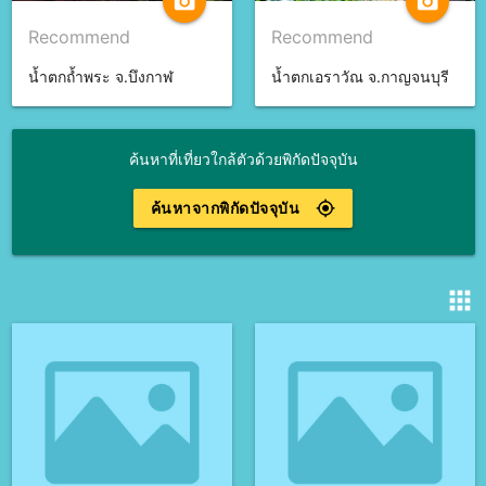
camera_alt
camera_alt
Recommend
Recommend
น้ำตกถ้ำพระ จ.บึงกาฬ
น้ำตกเอราวัณ จ.กาญจนบุรี
ค้นหาที่เที่ยวใกล้ตัวด้วยพิกัดปัจจุบัน
ค้นหาจากพิกัดปัจจุบัน
gps_fixed
apps