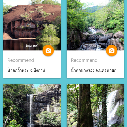
camera_alt
camera_alt
Recommend
Recommend
น้ำตกถ้ำพระ จ.บึงกาฬ
น้ำตกนางรอง จ.นครนายก