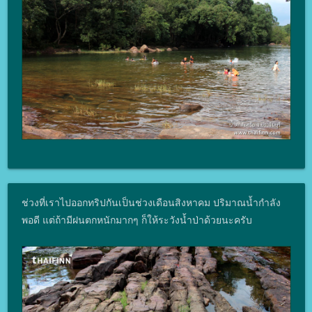
ช่วงที่เราไปออกทริปกันเป็นช่วงเดือนสิงหาคม ปริมาณน้ำกำลัง
พอดี แต่ถ้ามีฝนตกหนักมากๆ ก็ให้ระวังน้ำป่าด้วยนะครับ