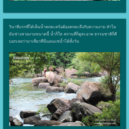
วินาทีแรกที่ได้เห็นน้ำตกตะคร้อต้องตกตะลึงกับความงาม ทำไม
มันช่างสวยงามขนาดนี้ น้ำก็ใส สถานที่ก็ดูสะอาด ธรรมชาติก็ดี
บอกเลยว่ามาเที่ยวที่นี่นอนแช่น้ำได้ทั้งวัน