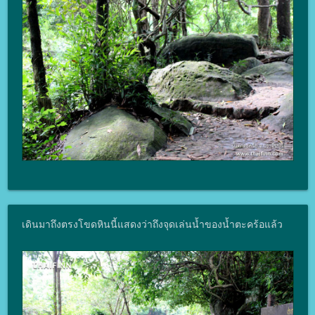
เดินมาถึงตรงโขดหินนี้แสดงว่าถึงจุดเล่นน้ำของน้ำตะคร้อแล้ว