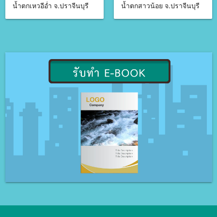
น้ำตกเหวอีอ่ำ จ.ปราจีนบุรี
น้ำตกสาวน้อย จ.ปราจีนบุรี