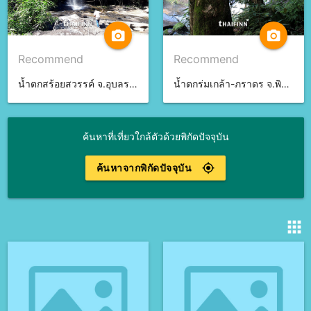
camera_alt
camera_alt
Recommend
Recommend
น้ำตกสร้อยสวรรค์ จ.อุบลราชธานี
น้ำตกร่มเกล้า-ภราดร จ.พิษณุโลก
ค้นหาที่เที่ยวใกล้ตัวด้วยพิกัดปัจจุบัน
ค้นหาจากพิกัดปัจจุบัน
gps_fixed
apps