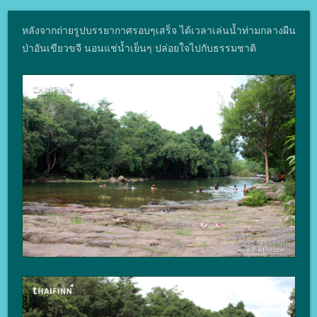
หลังจากถ่ายรูปบรรยากาศรอบๆเสร็จ ได้เวลาเล่นน้ำท่ามกลางผืน
ป่าอันเขียวขจี นอนแช่น้ำเย็นๆ ปล่อยใจไปกับธรรมชาติ