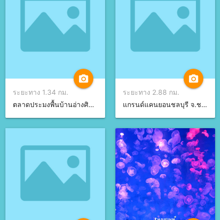
camera_alt
camera_alt
ระยะทาง 1.34 กม.
ระยะทาง 2.88 กม.
ตลาดประมงพื้นบ้านอ่างศิลา จ.ชลบุรี
แกรนด์แคนยอนชลบุรี จ.ชลบุรี