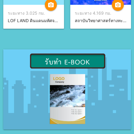
camera_alt
camera_alt
ระยะทาง 3.025 กม.
ระยะทาง 4.169 กม.
LOF LAND ดินแดนมหัศจรรย์ จ.ชลบุรี
สถาบันวิทยาศาสตร์ทางทะเล จ.ชลบุรี