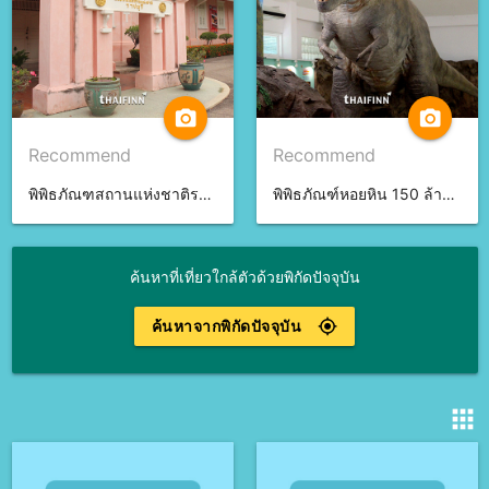
camera_alt
camera_alt
Recommend
Recommend
พิพิธภัณฑสถานแห่งชาติราชบุรี จ.ราชบุรี
พิพิธภัณฑ์หอยหิน 150 ล้านปี จ.หนองบัวลำภู
ค้นหาที่เที่ยวใกล้ตัวด้วยพิกัดปัจจุบัน
ค้นหาจากพิกัดปัจจุบัน
gps_fixed
apps