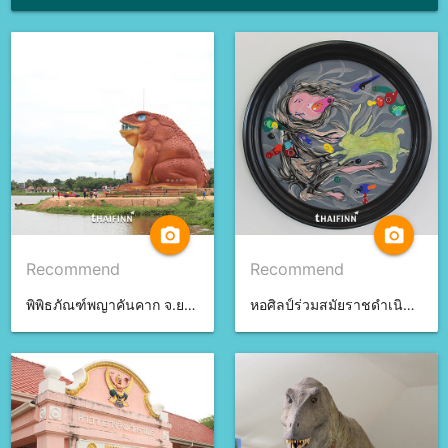
camera_alt
camera_alt
Recommend
Recommend
พิพิธภัณฑ์พญาคันคาก จ.ยโสธร
หอศิลป์ร่วมสมัยราชดำเนิน จ.กรุงเทพมหานคร