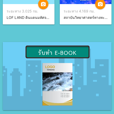
camera_alt
camera_alt
ระยะทาง 3.025 กม.
ระยะทาง 4.169 กม.
LOF LAND ดินแดนมหัศจรรย์ จ.ชลบุรี
สถาบันวิทยาศาสตร์ทางทะเล จ.ชลบุรี