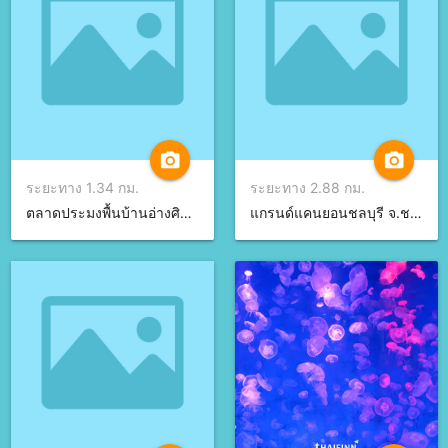
camera_alt
camera_alt
ระยะทาง 1.34 กม.
ระยะทาง 2.88 กม.
ตลาดประมงพื้นบ้านอ่างศิลา จ.ชลบุรี
แกรนด์แคนยอนชลบุรี จ.ชลบุรี