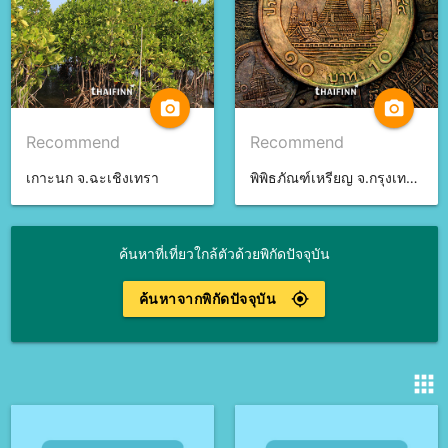
camera_alt
camera_alt
Recommend
Recommend
เกาะนก จ.ฉะเชิงเทรา
พิพิธภัณฑ์เหรียญ จ.กรุงเทพมหานคร
ค้นหาที่เที่ยวใกล้ตัวด้วยพิกัดปัจจุบัน
ค้นหาจากพิกัดปัจจุบัน
gps_fixed
apps