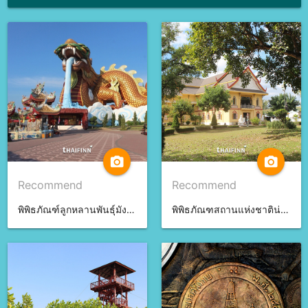
camera_alt
camera_alt
Recommend
Recommend
พิพิธภัณฑ์ลูกหลานพันธุ์มังกร จ.สุพรรณบุรี
พิพิธภัณฑสถานแห่งชาติน่าน จ.น่าน