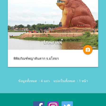
camera_alt
พิพิธภัณฑ์พญาคันคาก จ.ยโสธร
ข้อมูลทั้งหมด : 4 แถว
แบ่งเป็นทั้งหมด : 1 หน้า