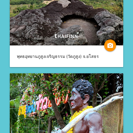
camera_alt
พุทธอุทยานภูสูงเจริญธรรม (วัดภูสูง) จ.ยโสธร