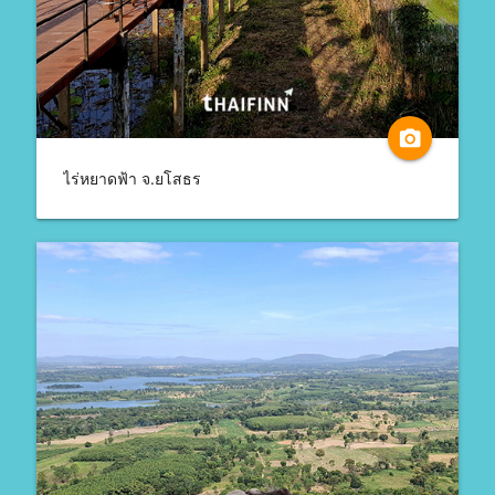
camera_alt
ไร่หยาดฟ้า จ.ยโสธร