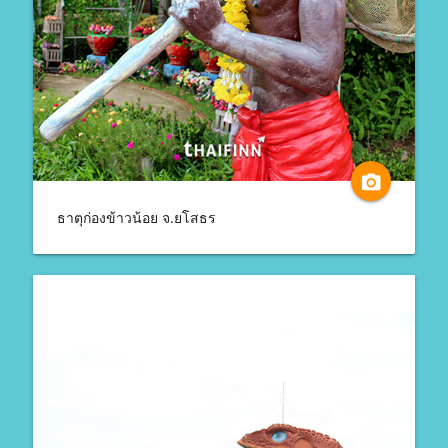
camera_alt
ธาตุก่องข้าวน้อย จ.ยโสธร