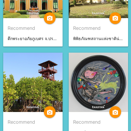
camera_alt
camera_alt
Recommend
Recommend
ตึกพระยาอภัยภูเบศร จ.ปราจีนบุรี
พิพิธภัณฑสถานแห่งชาติน่าน จ.น่าน
camera_alt
camera_alt
Recommend
Recommend