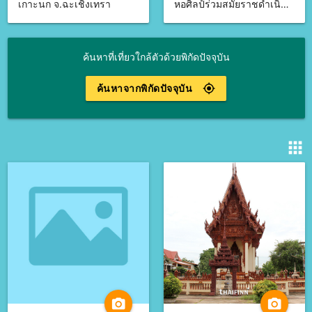
เกาะนก จ.ฉะเชิงเทรา
หอศิลป์ร่วมสมัยราชดำเนิน จ.กรุงเทพมหานคร
ค้นหาที่เที่ยวใกล้ตัวด้วยพิกัดปัจจุบัน
ค้นหาจากพิกัดปัจจุบัน
gps_fixed
apps
camera_alt
camera_alt