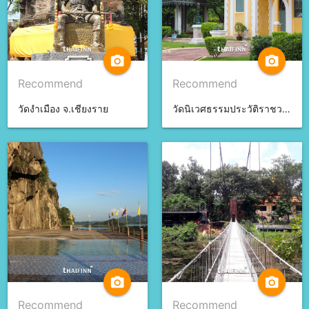
camera_alt
camera_alt
Recommend
Recommend
วัดงำเมือง จ.เชียงราย
วัดนิเวศธรรมประวัติราชวรวิหาร จ.พระนครศรีอยุธยา
camera_alt
camera_alt
Recommend
Recommend