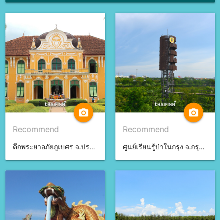
camera_alt
camera_alt
Recommend
Recommend
ตึกพระยาอภัยภูเบศร จ.ปราจีนบุรี
ศูนย์เรียนรู้ป่าในกรุง จ.กรุงเทพมหานคร