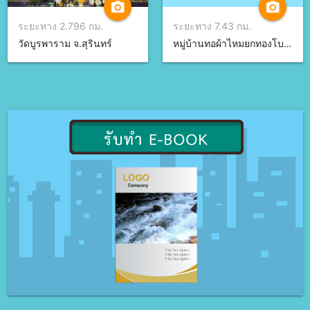
camera_alt
camera_alt
ระยะทาง 2.796 กม.
ระยะทาง 7.43 กม.
วัดบูรพาราม จ.สุรินทร์
หมู่บ้านทอผ้าไหมยกทองโบราณ จ.สุรินทร์