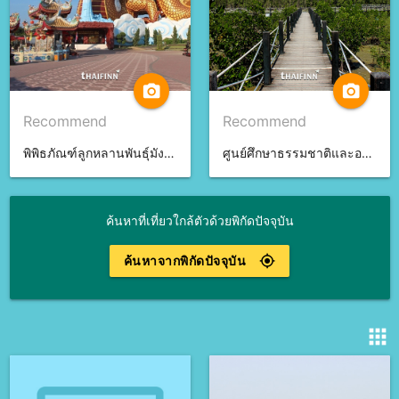
camera_alt
camera_alt
Recommend
Recommend
พิพิธภัณฑ์ลูกหลานพันธุ์มังกร จ.สุพรรณบุรี
ศูนย์ศึกษาธรรมชาติและอนุรักษ์ป่าชายเลน จ.ชลบุรี
ค้นหาที่เที่ยวใกล้ตัวด้วยพิกัดปัจจุบัน
ค้นหาจากพิกัดปัจจุบัน
gps_fixed
apps