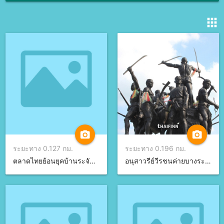
apps
camera_alt
camera_alt
ระยะทาง 0.127 กม.
ระยะทาง 0.196 กม.
ตลาดไทยย้อนยุคบ้านระจัน จ.สิงห์บุรี
อนุสาวรีย์วีรชนค่ายบางระจัน จ.สิงห์บุรี