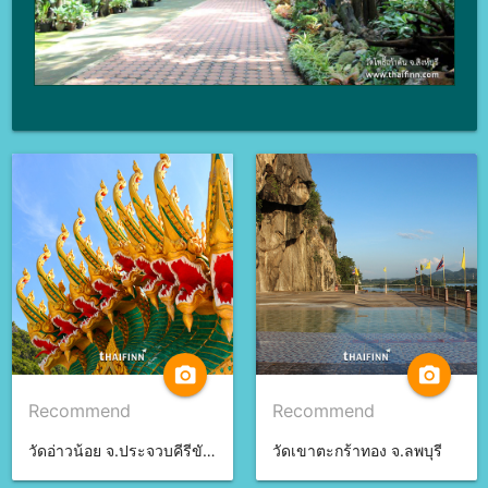
camera_alt
camera_alt
Recommend
Recommend
วัดอ่าวน้อย จ.ประจวบคีรีขันธ์
วัดเขาตะกร้าทอง จ.ลพบุรี