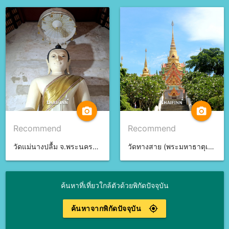
camera_alt
camera_alt
Recommend
Recommend
วัดแม่นางปลื้ม จ.พระนครศรีอยุธยา
วัดทางสาย (พระมหาธาตุเจดีย์ภักดีประกาศ) จ.ประจวบคีรีขันธ์
ค้นหาที่เที่ยวใกล้ตัวด้วยพิกัดปัจจุบัน
ค้นหาจากพิกัดปัจจุบัน
gps_fixed