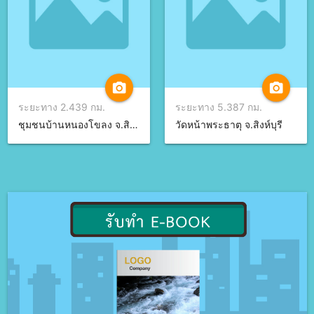
camera_alt
camera_alt
ระยะทาง 2.439 กม.
ระยะทาง 5.387 กม.
ชุมชนบ้านหนองโขลง จ.สิงห์บุรี
วัดหน้าพระธาตุ จ.สิงห์บุรี