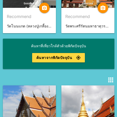
camera_alt
camera_alt
Recommend
Recommend
วัดโนนแกด (หลวงปู่เกลี้ยง) จ.ศรีสะเกษ
วัดพระศรีรัตนมหาธาตุวรมหาวิหาร จ.พิษณุโลก
ค้นหาที่เที่ยวใกล้ตัวด้วยพิกัดปัจจุบัน
ค้นหาจากพิกัดปัจจุบัน
gps_fixed
apps