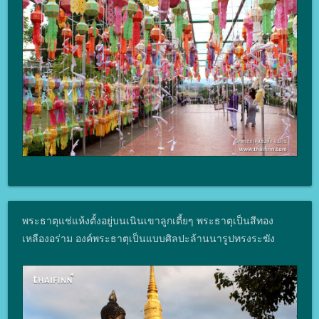
พระธาตุแช่แห้งตั้งอยู่บนเนินเขาลูกเตี้ยๆ พระธาตุเป็นสีทอง
เหลืองอร่าม องค์พระธาตุเป็นแบบศิลปะล้านนารูปทรงระฆัง