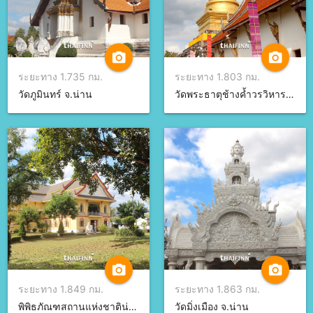
camera_alt
camera_alt
ระยะทาง 1.735 กม.
ระยะทาง 1.803 กม.
วัดภูมินทร์ จ.น่าน
วัดพระธาตุช้างค้ำวรวิหาร จ.น่าน
camera_alt
camera_alt
ระยะทาง 1.849 กม.
ระยะทาง 1.863 กม.
พิพิธภัณฑสถานแห่งชาติน่าน จ.น่าน
วัดมิ่งเมือง จ.น่าน