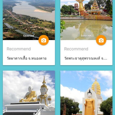
camera_alt
camera_alt
Recommend
Recommend
วัดผาตากเสื้อ จ.หนองคาย
วัดพระธาตุสุพรรณหงส์ จ.ศรีสะเกษ