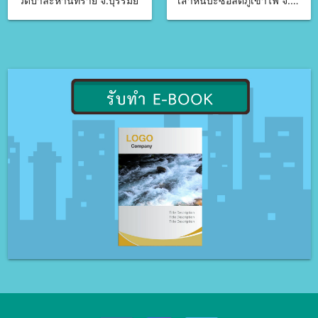
วัดป่าละหานทราย จ.บุรีรัมย์
เสาหินบะซอลต์ภูเขาไฟ จ.บุรีรัมย์