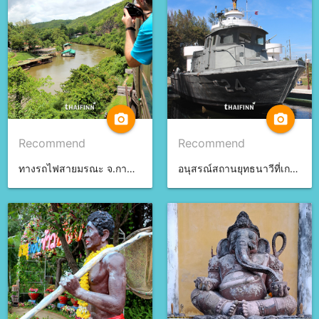
camera_alt
camera_alt
Recommend
Recommend
ทางรถไฟสายมรณะ จ.กาญจนบุรี
อนุสรณ์สถานยุทธนาวีที่เกาะช้าง จ.ตราด