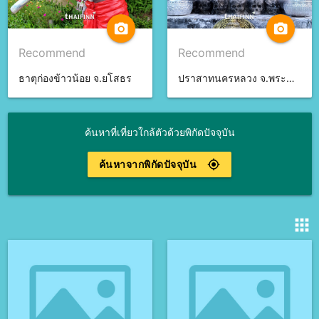
camera_alt
camera_alt
Recommend
Recommend
ธาตุก่องข้าวน้อย จ.ยโสธร
ปราสาทนครหลวง จ.พระนครศรีอยุธยา
ค้นหาที่เที่ยวใกล้ตัวด้วยพิกัดปัจจุบัน
ค้นหาจากพิกัดปัจจุบัน
gps_fixed
apps