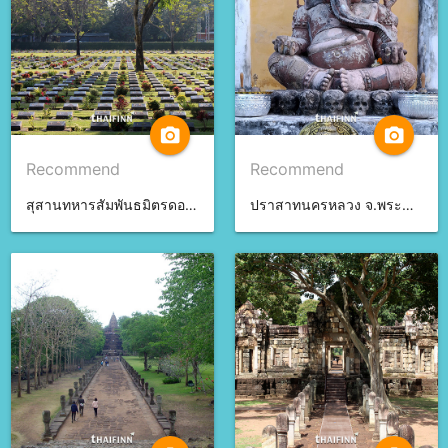
camera_alt
camera_alt
Recommend
Recommend
สุสานทหารสัมพันธมิตรดอนรัก จ.กาญจนบุรี
ปราสาทนครหลวง จ.พระนครศรีอยุธยา