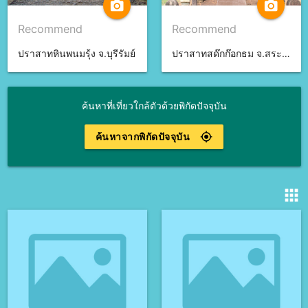
camera_alt
camera_alt
Recommend
Recommend
ปราสาทหินพนมรุ้ง จ.บุรีรัมย์
ปราสาทสด๊กก๊อกธม จ.สระแก้ว
ค้นหาที่เที่ยวใกล้ตัวด้วยพิกัดปัจจุบัน
ค้นหาจากพิกัดปัจจุบัน
gps_fixed
apps