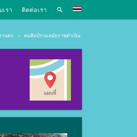
ับเรา
ติดต่อเรา
search
หานคร
»
หอศิลป์ร่วมสมัยราชดำเนิน