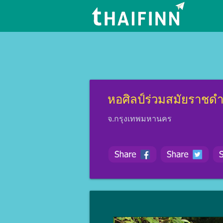
หอศิลป์ร่วมสมัยราชดำ
จ.กรุงเทพมหานคร