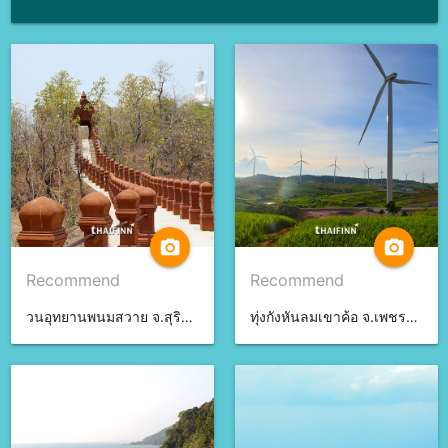
camera_alt
camera_alt
Recommend
Recommend
วนอุทยานพนมสวาย จ.สุรินทร์
ทุ่งกังหันลมเขาค้อ จ.เพชรบูรณ์