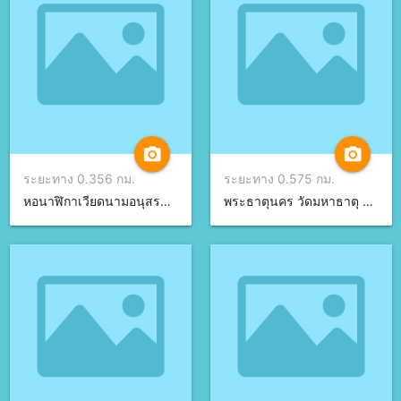
camera_alt
camera_alt
ระยะทาง 0.356 กม.
ระยะทาง 0.575 กม.
หอนาฬิกาเวียดนามอนุสรณ์ จ.นครพนม
พระธาตุนคร วัดมหาธาตุ จ.นครพนม