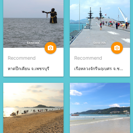
camera_alt
camera_alt
Recommend
Recommend
หาดปึกเตียน จ.เพชรบุรี
เรือหลวงจักรีนฤเบศร จ.ชลบุรี