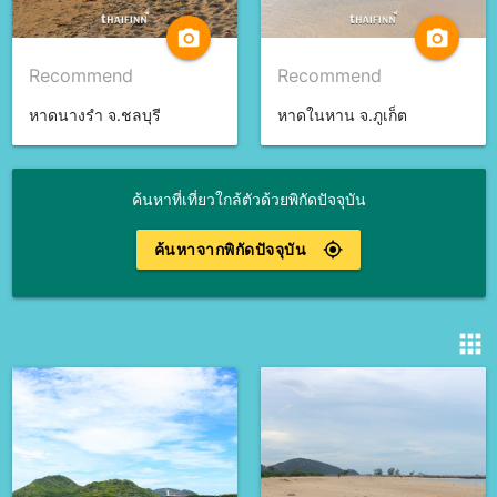
camera_alt
camera_alt
Recommend
Recommend
หาดนางรำ จ.ชลบุรี
หาดในหาน จ.ภูเก็ต
ค้นหาที่เที่ยวใกล้ตัวด้วยพิกัดปัจจุบัน
ค้นหาจากพิกัดปัจจุบัน
gps_fixed
apps