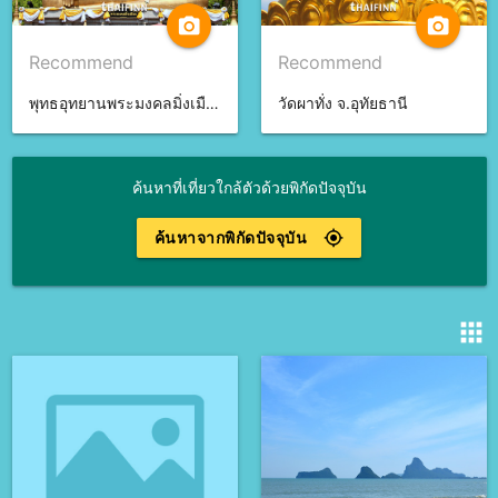
camera_alt
camera_alt
Recommend
Recommend
พุทธอุทยานพระมงคลมิ่งเมือง จ.อำนาจเจริญ
วัดผาทั่ง จ.อุทัยธานี
ค้นหาที่เที่ยวใกล้ตัวด้วยพิกัดปัจจุบัน
ค้นหาจากพิกัดปัจจุบัน
gps_fixed
apps