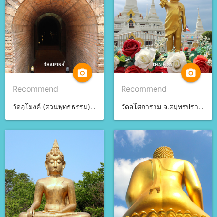
camera_alt
camera_alt
Recommend
Recommend
วัดอุโมงค์ (สวนพุทธธรรม) จ.เชียงใหม่
วัดอโศการาม จ.สมุทรปราการ