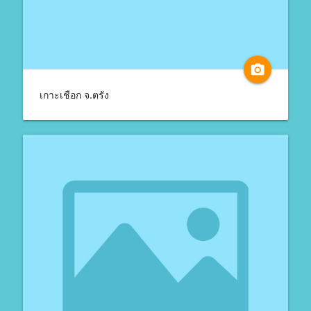
camera_alt
เกาะเชือก จ.ตรัง