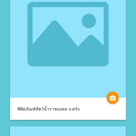
camera_alt
พิพิธภัณฑ์สัตว์น้ำราชมงคล จ.ตรัง