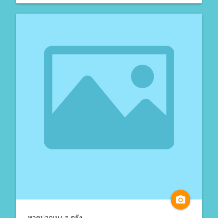
camera_alt
หาดปากเมง จ.ตรัง