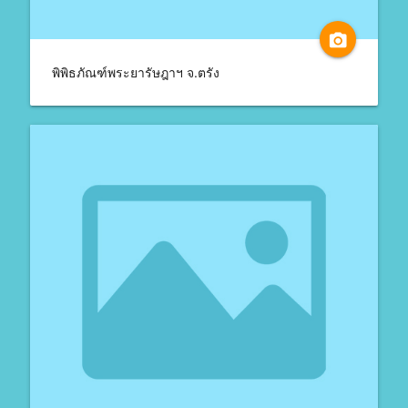
camera_alt
พิพิธภัณฑ์พระยารัษฎาฯ จ.ตรัง