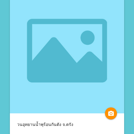
camera_alt
วนอุทยานน้ำพุร้อนกันตัง จ.ตรัง