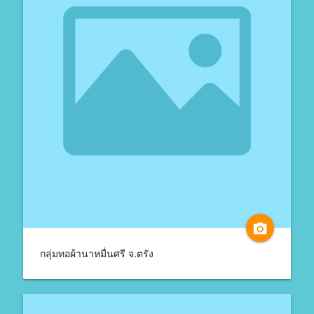
camera_alt
กลุ่มทอผ้านาหมื่นศรี จ.ตรัง