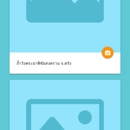
camera_alt
ถ้ำวังพระยาพิชัยสงคราม จ.ตรัง