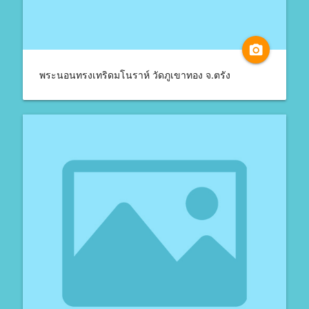
camera_alt
พระนอนทรงเทริดมโนราห์ วัดภูเขาทอง จ.ตรัง