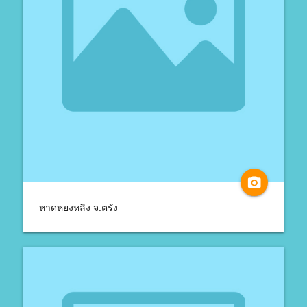
camera_alt
หาดหยงหลิง จ.ตรัง