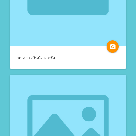
camera_alt
หาดยาวกันตัง จ.ตรัง