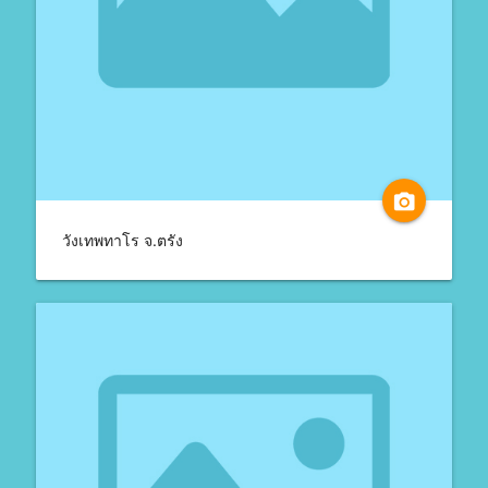
camera_alt
วังเทพทาโร จ.ตรัง