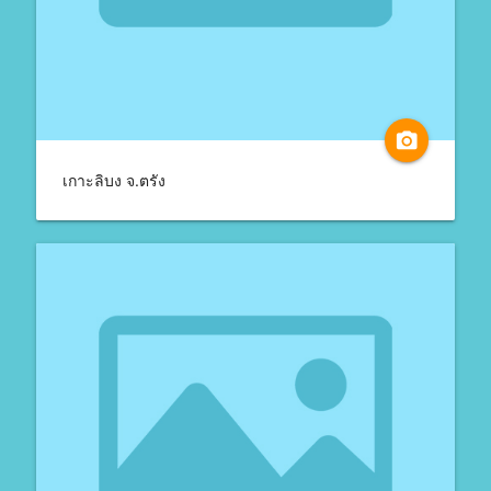
camera_alt
เกาะลิบง จ.ตรัง