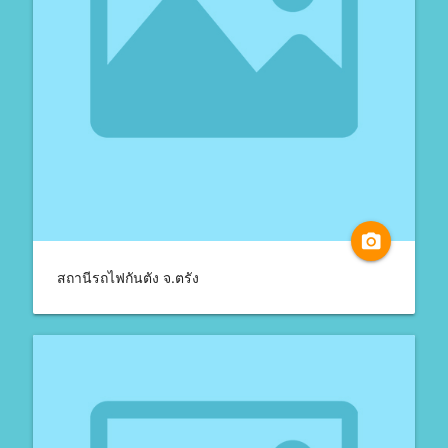
camera_alt
สถานีรถไฟกันตัง จ.ตรัง