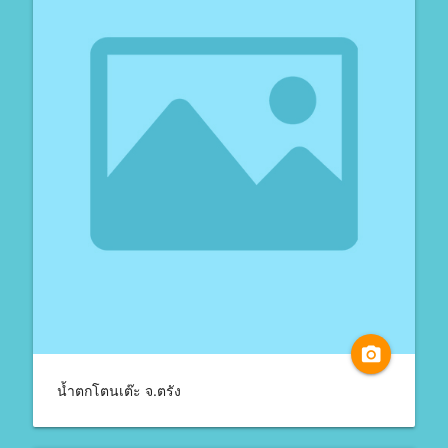
camera_alt
น้ำตกโตนเต๊ะ จ.ตรัง