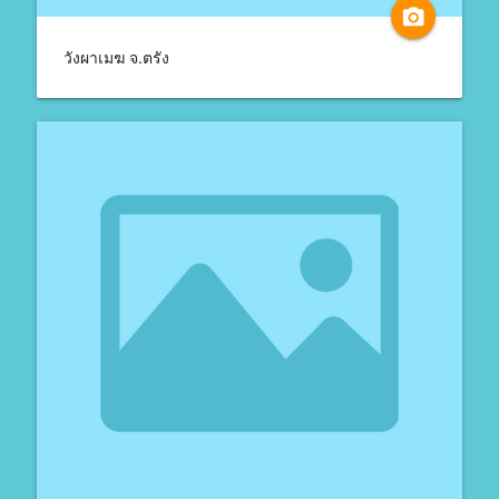
camera_alt
วังผาเมฆ จ.ตรัง