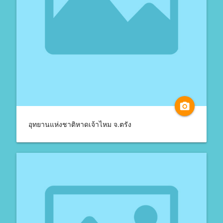
camera_alt
อุทยานแห่งชาติหาดเจ้าไหม จ.ตรัง