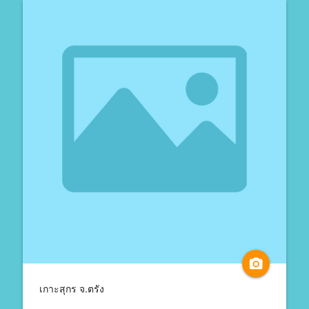
camera_alt
เกาะสุกร จ.ตรัง