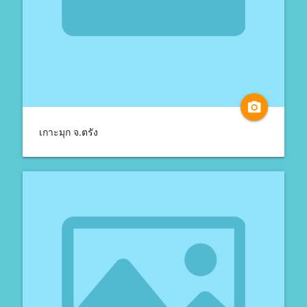
camera_alt
เกาะมุก จ.ตรัง