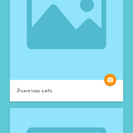
camera_alt
ถ้ำเลเขากอบ จ.ตรัง