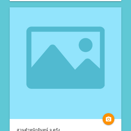
camera_alt
สวนตำหนักจันทน์ จ.ตรัง