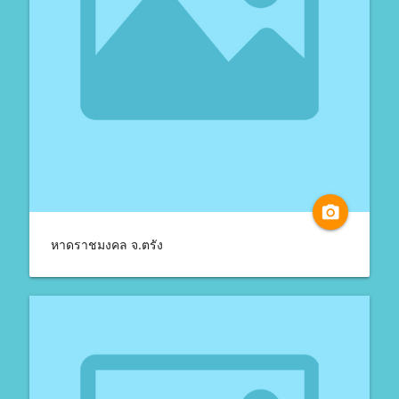
camera_alt
หาดราชมงคล จ.ตรัง