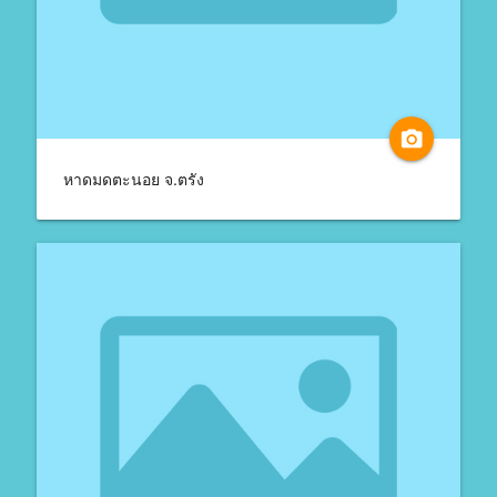
camera_alt
หาดมดตะนอย จ.ตรัง