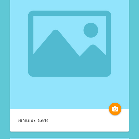
camera_alt
เขาแบนะ จ.ตรัง