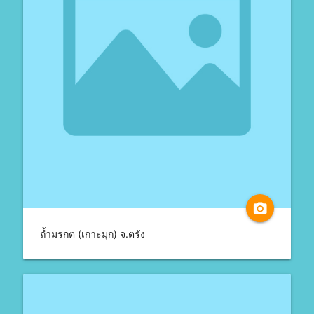
camera_alt
ถ้ำมรกต (เกาะมุก) จ.ตรัง