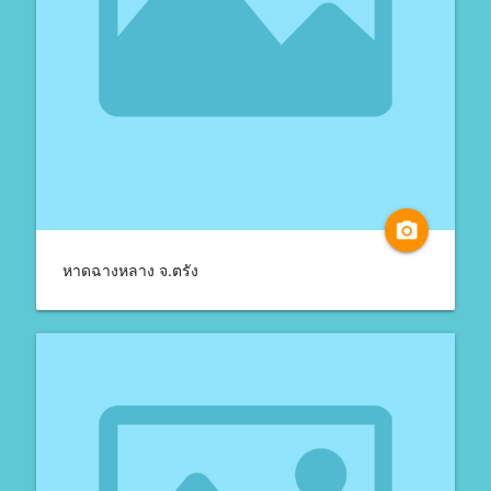
camera_alt
หาดฉางหลาง จ.ตรัง