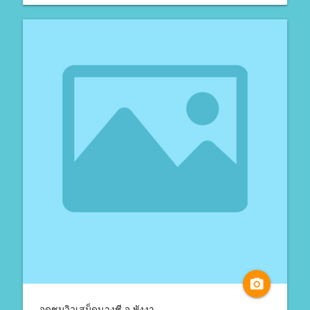
camera_alt
จุดชมวิวเสม็ดนางชี จ.พังงา