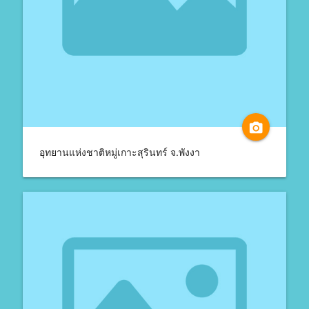
camera_alt
อุทยานแห่งชาติหมู่เกาะสุรินทร์ จ.พังงา