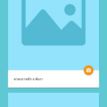
camera_alt
หาดเขาหลัก จ.พังงา