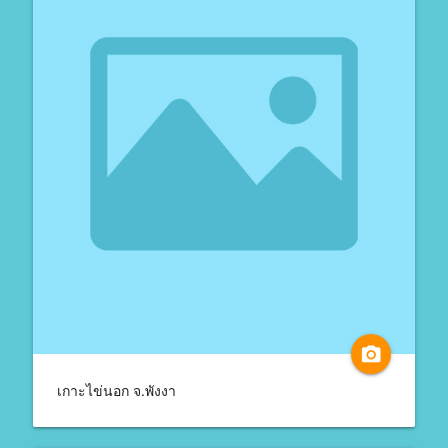
camera_alt
เกาะไข่นอก จ.พังงา