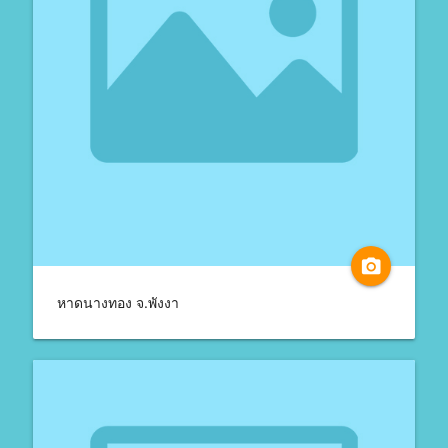
camera_alt
หาดนางทอง จ.พังงา