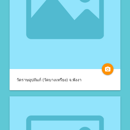
camera_alt
วัดราษอุปถัมภ์ (วัดบางเหรียง) จ.พังงา