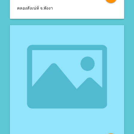
คลองสังเน่ห์ จ.พังงา