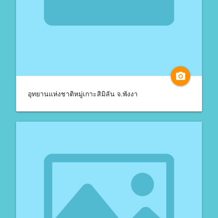
camera_alt
อุทยานแห่งชาติหมู่เกาะสิมิลัน จ.พังงา