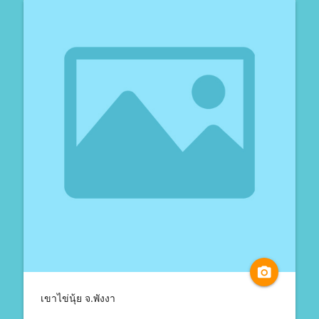
camera_alt
เขาไข่นุ้ย จ.พังงา