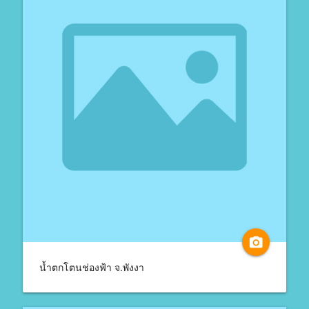
camera_alt
น้ำตกโตนช่องฟ้า จ.พังงา