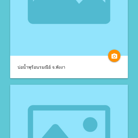
camera_alt
บ่อน้ำพุร้อนรมณีย์ จ.พังงา