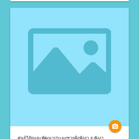
camera_alt
ศูนย์วิจัยและพัฒนาประมงชายฝั่งพังงา จ.พังงา