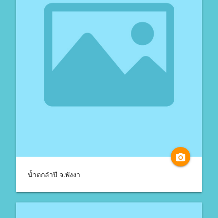
camera_alt
น้ำตกลำปี จ.พังงา