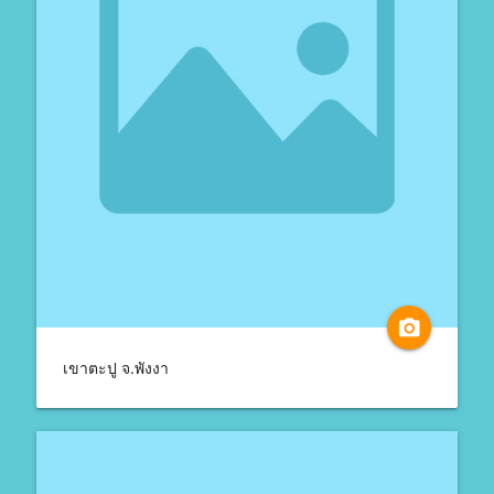
camera_alt
เขาตะปู จ.พังงา