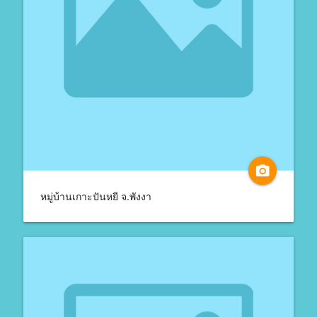
camera_alt
หมู่บ้านเกาะปันหยี จ.พังงา