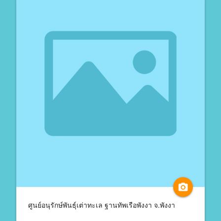
camera_alt
ศูนย์อนุรักษ์พันธุ์เต่าทะเล ฐานทัพเรือพังงา จ.พังงา