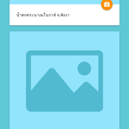
camera_alt
น้ำตกสระนางมโนราห์ จ.พังงา