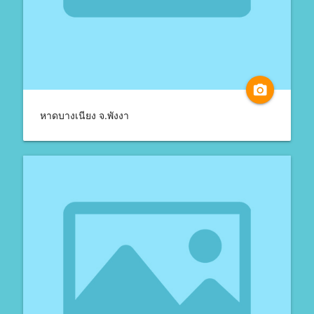
camera_alt
หาดบางเนียง จ.พังงา