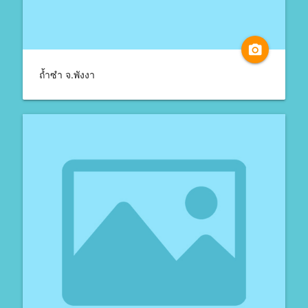
camera_alt
ถ้ำซำ จ.พังงา