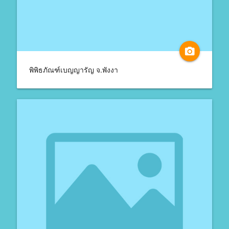
camera_alt
พิพิธภัณฑ์เบญญารัญ จ.พังงา