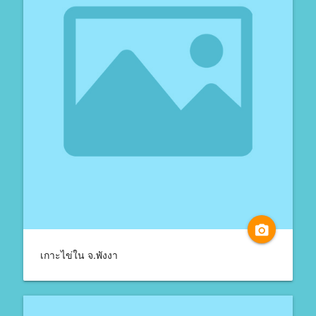
camera_alt
เกาะไข่ใน จ.พังงา