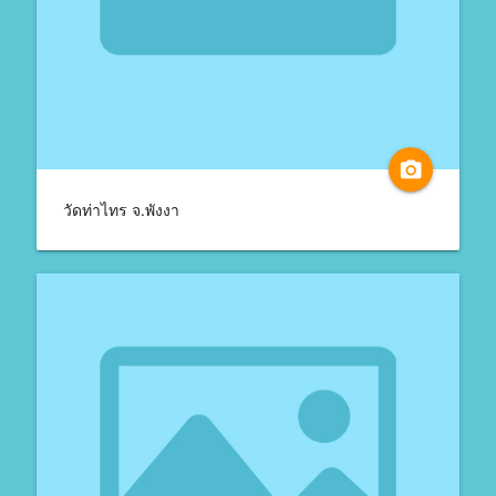
camera_alt
วัดท่าไทร จ.พังงา