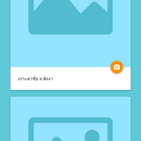
camera_alt
เกาะตาชัย จ.พังงา