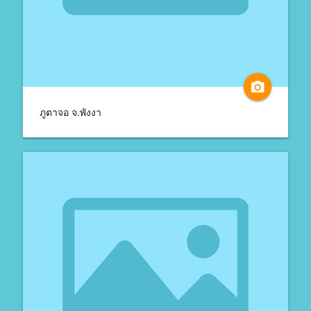
camera_alt
ภูตาจอ จ.พังงา