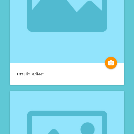
camera_alt
เกาะผ้า จ.พังงา