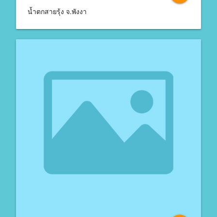
น้ำตกสายรุ้ง จ.พังงา