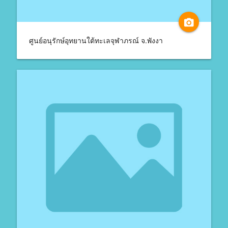
camera_alt
ศูนย์อนุรักษ์อุทยานใต้ทะเลจุฬาภรณ์ จ.พังงา