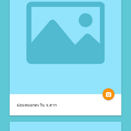
camera_alt
ม่อนหมอกตะวัน จ.ตาก