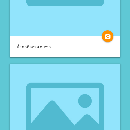
camera_alt
น้ำตกทีลอจ่อ จ.ตาก