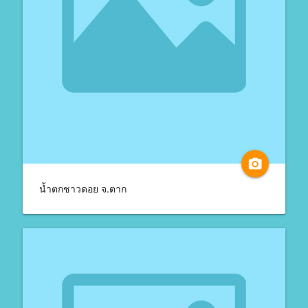
camera_alt
น้ำตกชาวดอย จ.ตาก