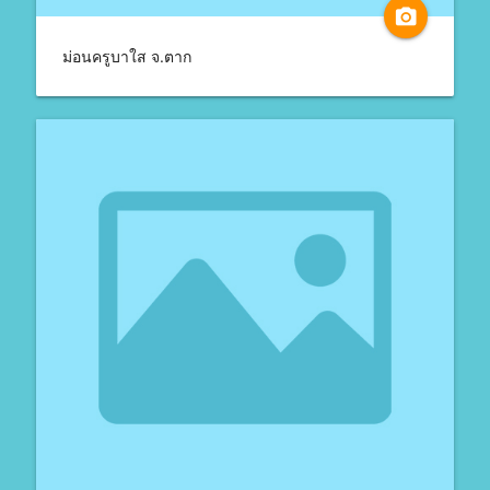
camera_alt
ม่อนครูบาใส จ.ตาก