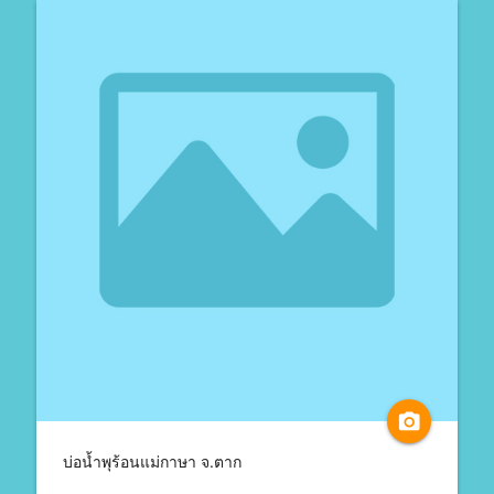
camera_alt
บ่อน้ำพุร้อนแม่กาษา จ.ตาก