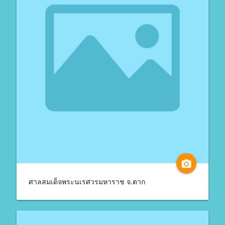
camera_alt
ศาลสมเด็จพระนเรศวรมหาราช จ.ตาก