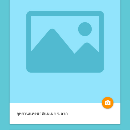
camera_alt
อุทยานแห่งชาติแม่เมย จ.ตาก