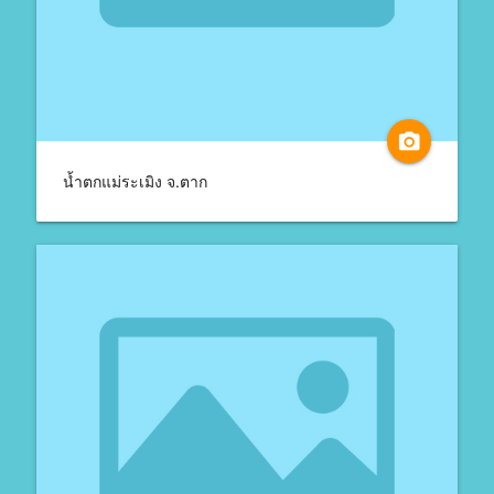
camera_alt
น้ำตกแม่ระเมิง จ.ตาก