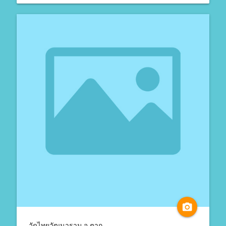
camera_alt
วัดไทยวัฒนาราม จ.ตาก