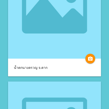
camera_alt
น้ำตกนางครวญ จ.ตาก