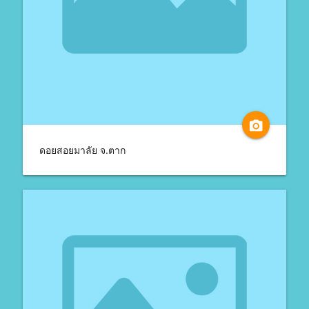
camera_alt
ดอยสอยมาลัย จ.ตาก