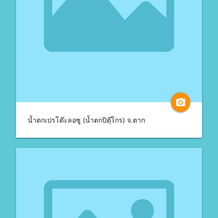
camera_alt
น้ำตกเปรโต๊ะลอซู (น้ำตกปิตุ๊โกร) จ.ตาก