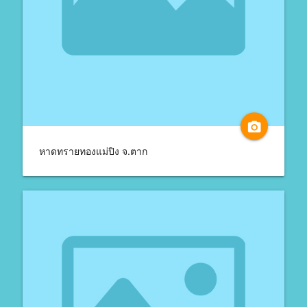
camera_alt
หาดทรายทองแม่ปิง จ.ตาก