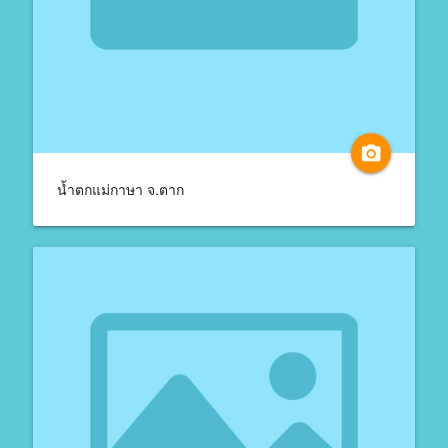
camera_alt
น้ำตกแม่กาษา จ.ตาก