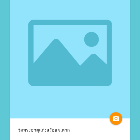
camera_alt
วัดพระธาตุแก่งสร้อย จ.ตาก