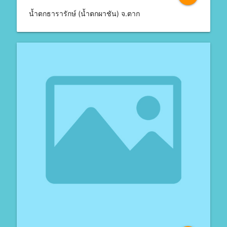
น้ำตกธารารักษ์ (น้ำตกผาชัน) จ.ตาก