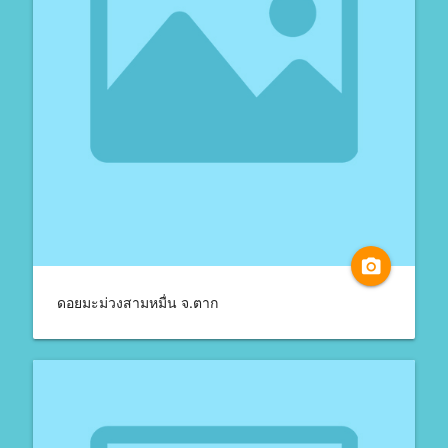
camera_alt
ดอยมะม่วงสามหมื่น จ.ตาก