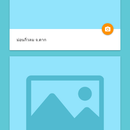
camera_alt
ม่อนกิ่วลม จ.ตาก