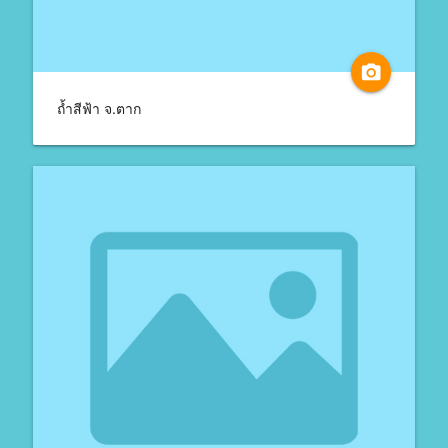
camera_alt
ถ้ำสีฟ้า จ.ตาก