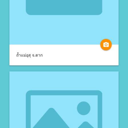
camera_alt
ถ้ำแม่อุสุ จ.ตาก