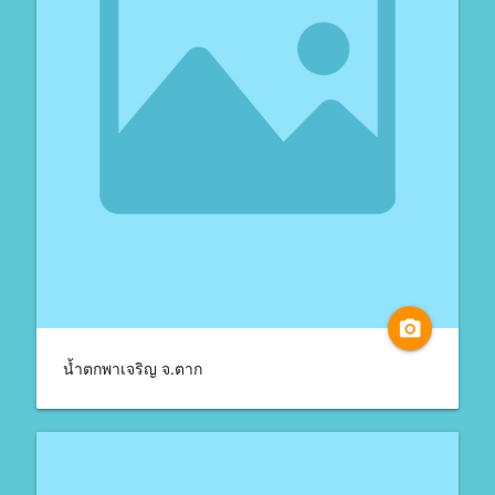
camera_alt
น้ำตกพาเจริญ จ.ตาก