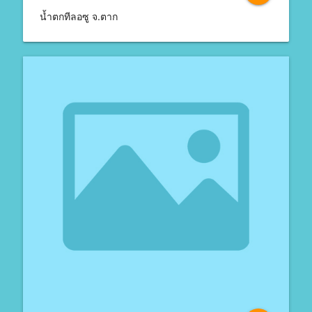
น้ำตกทีลอซู จ.ตาก