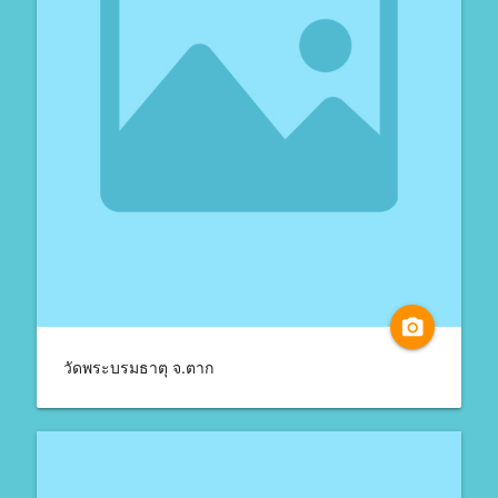
camera_alt
วัดพระบรมธาตุ จ.ตาก