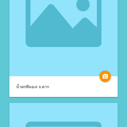
camera_alt
น้ำตกทีลอเล จ.ตาก