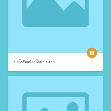
camera_alt
บ่อน้ำร้อนห้วยน้ำนัก จ.ตาก