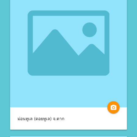
camera_alt
ม่อนทูเล (ดอยทูเล) จ.ตาก