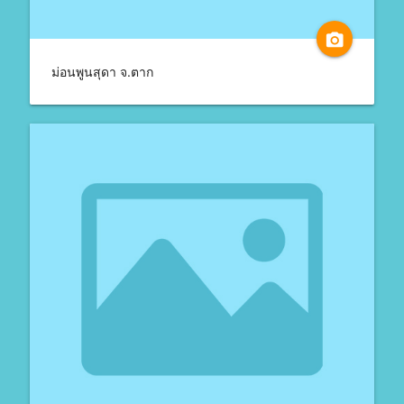
camera_alt
ม่อนพูนสุดา จ.ตาก