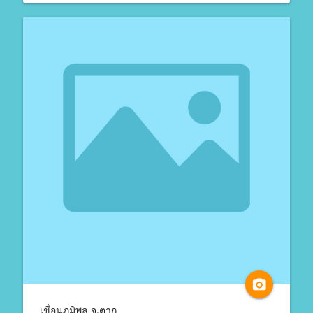
camera_alt
เขื่อนภูมิพล จ.ตาก