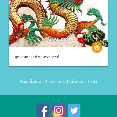
camera_alt
อุทยานสวรรค์ จ.นครสวรรค์
ข้อมูลทั้งหมด : 3 แถว
แบ่งเป็นทั้งหมด : 1 หน้า