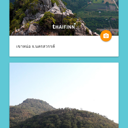
camera_alt
เขาหน่อ จ.นครสวรรค์