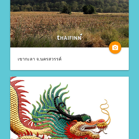
camera_alt
เขากะลา จ.นครสวรรค์