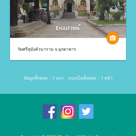
camera_alt
วัดศรีสุมังค์วนาราม จ.มุกดาหาร
ข้อมูลทั้งหมด : 1 แถว
แบ่งเป็นทั้งหมด : 1 หน้า