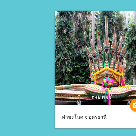
camer
คำชะโนด จ.อุดรธานี