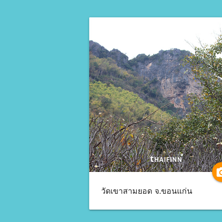
camer
วัดเขาสามยอด จ.ขอนแก่น