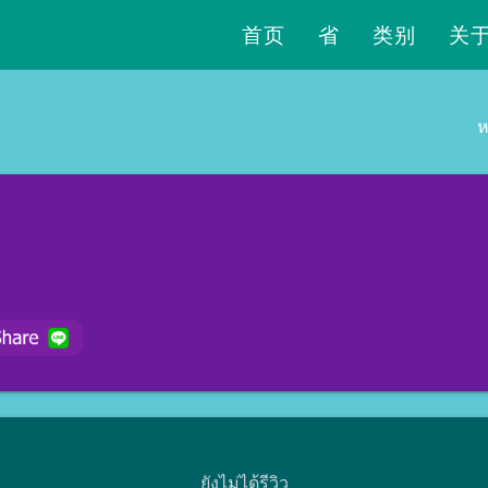
首页
省
类别
关
ห
ยังไม่ได้รีวิว