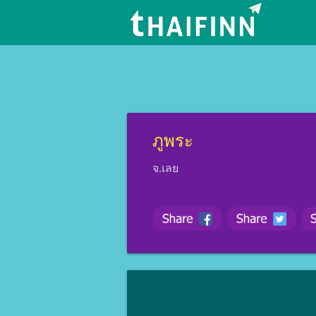
ภูพระ
จ.เลย