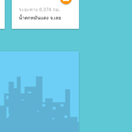
ระยะทาง 6.374 กม.
น้ำตกหมันแดง จ.เลย