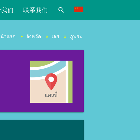
于我们
联系我们
search
น้าแรก
»
จังหวัด
»
เลย
»
ภูพระ