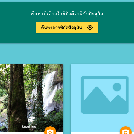
ค้นหาที่เที่ยวใกล้ตัวด้วยพิกัดปัจจุบัน
gps_fixed
ค้นหาจากพิกัดปัจจุบัน
camera_alt
camera_alt