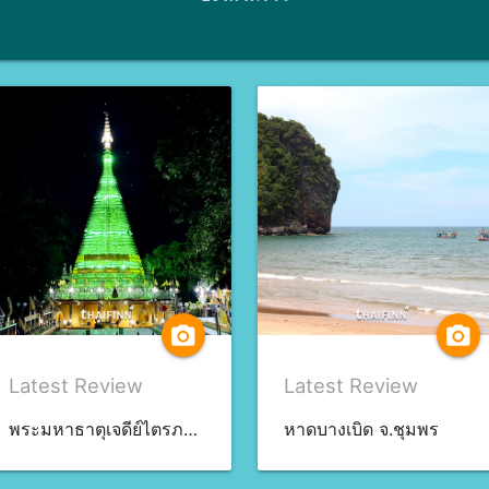
camera_alt
camera_alt
Latest Review
Latest Review
พระมหาธาตุเจดีย์ไตรภพ ไตรมงคล จ.สงขลา
หาดบางเบิด จ.ชุมพร