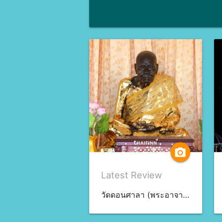
camera_alt
Latest Review
วัดดอนศาลา (พระอาจารย์นำ) จ.พัทลุง