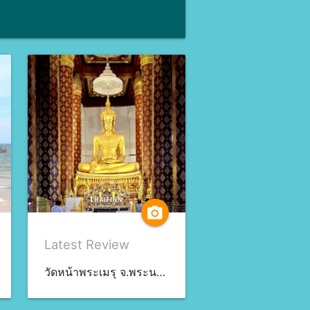
camera_alt
Latest Review
วัดหน้าพระเมรุ จ.พระนครศรีอยุธยา