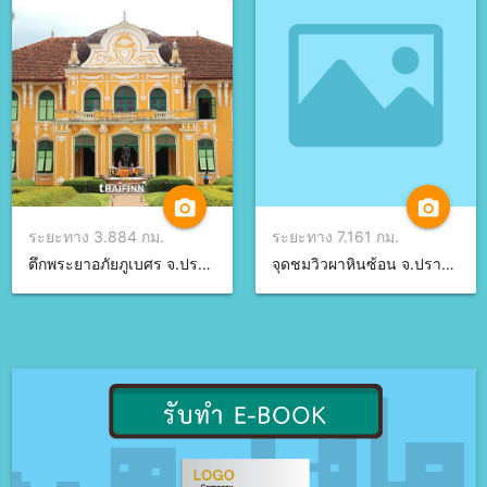
camera_alt
camera_alt
ระยะทาง 3.884 กม.
ระยะทาง 7.161 กม.
ตึกพระยาอภัยภูเบศร จ.ปราจีนบุรี
จุดชมวิวผาหินซ้อน จ.ปราจีนบุรี