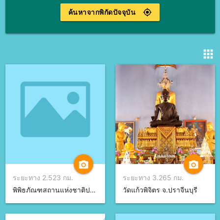
ค้นหาจากพิกัดปัจจุบัน
gps_fixed
apps
camera_alt
camera_alt
ระยะทาง 2.523 กม.
ระยะทาง 3.265 กม.
พิพิธภัณฑสถานแห่งชาติปราจีนบุรี จ.ปราจีนบุรี
วัดแก้วพิจิตร จ.ปราจีนบุรี