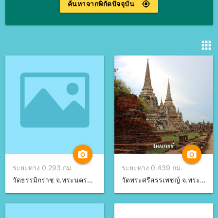
ค้นหาจากพิกัดปัจจุบัน
gps_fixed
apps
camera_alt
camera_alt
ระยะทาง 0.293 กม.
ระยะทาง 0.439 กม.
วัดธรรมิกราช จ.พระนครศรีอยุธยา
วัดพระศรีสรรเพชญ์ จ.พระนครศรีอยุธยา