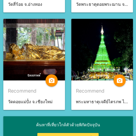
วัดสี่ร้อย จ.อ่างทอง
วัดพระธาตุดอยพระฌาน จ.ลำปาง
camera_alt
camera_alt
Recommend
Recommend
วัดดอยแม่ปั๋ง จ.เชียงใหม่
พระมหาธาตุเจดีย์ไตรภพ ไตรมงคล จ.สงขลา
ค้นหาที่เที่ยวใกล้ตัวด้วยพิกัดปัจจุบัน