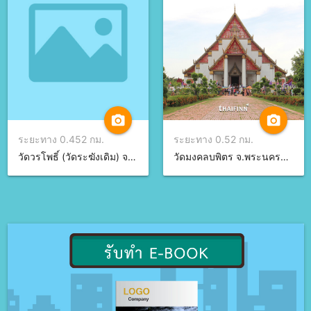
camera_alt
camera_alt
ระยะทาง 0.452 กม.
ระยะทาง 0.52 กม.
วัดวรโพธิ์ (วัดระฆังเดิม) จ.พระนครศรีอยุธยา
วัดมงคลบพิตร จ.พระนครศรีอยุธยา