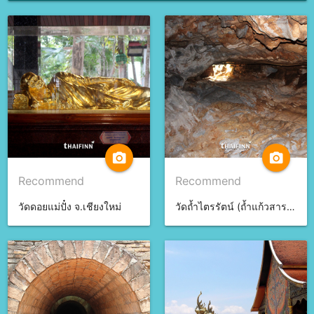
camera_alt
camera_alt
Recommend
Recommend
วัดดอยแม่ปั๋ง จ.เชียงใหม่
วัดถ้ำไตรรัตน์ (ถ้ำแก้วสารพัดนึก) จ.นครราชสีมา