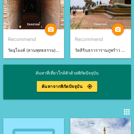
camera_alt
camera_alt
Recommend
Recommend
วัดอุโมงค์ (สวนพุทธธรรม) จ.เชียงใหม่
วัดสิรินธรวรารามภูพร้าว จ.อุบลราชธานี
ค้นหาที่เที่ยวใกล้ตัวด้วยพิกัดปัจจุบัน
ค้นหาจากพิกัดปัจจุบัน
gps_fixed
apps