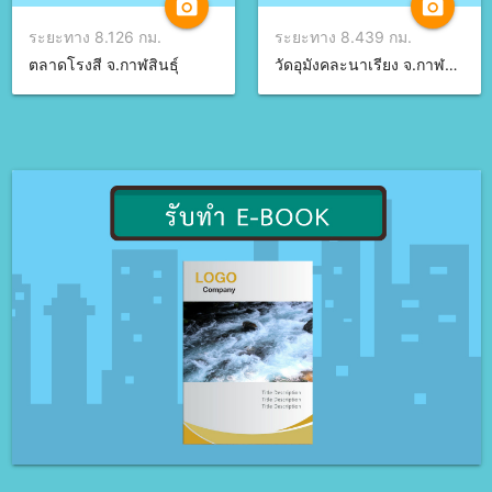
camera_alt
camera_alt
ระยะทาง 8.126 กม.
ระยะทาง 8.439 กม.
ตลาดโรงสี จ.กาฬสินธุ์
วัดอุมังคละนาเรียง จ.กาฬสินธุ์