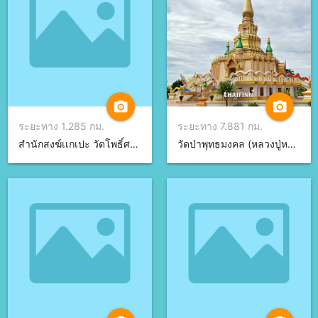
camera_alt
camera_alt
ระยะทาง 1.285 กม.
ระยะทาง 7.881 กม.
สำนักสงฆ์เเกเปะ วัดโพธิ์ศรีสะอาด จ.กาฬสินธุ์
วัดป่าพุทธมงคล (หลวงปู่หนูอินทร์) จ.กาฬสินธุ์