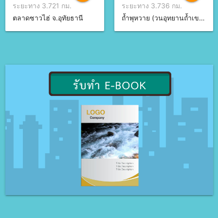
ระยะทาง 3.721 กม.
ระยะทาง 3.736 กม.
ตลาดซาวไฮ่ จ.อุทัยธานี
ถ้ำพุหวาย (วนอุทยานถ้ำเขาวง) จ.อุทัยธานี