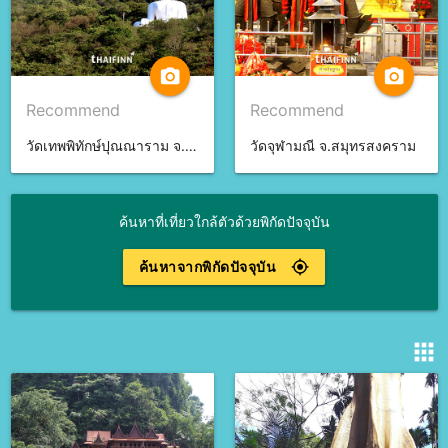
camera_alt
camera_alt
Recommend
Recommend
วัดเทพพิทักษ์ปุณณาราม จ.นครราชสีมา
วัดจุฬามณี จ.สมุทรสงคราม
ค้นหาที่เที่ยวใกล้ตัวด้วยพิกัดปัจจุบัน
ค้นหาจากพิกัดปัจจุบัน
gps_fixed
apps