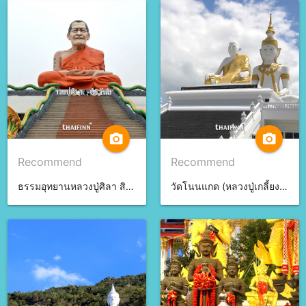
camera_alt
camera_alt
Recommend
Recommend
ธรรมอุทยานหลวงปู่ศิลา สิริจันโท จ.กาฬสินธุ์
วัดโนนแกด (หลวงปู่เกลี้ยง) จ.ศรีสะเกษ