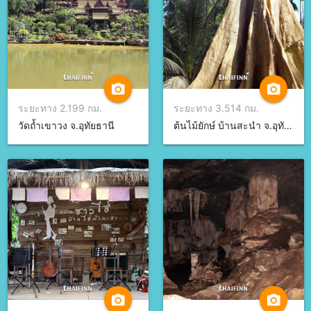
camera_alt
camera_alt
ระยะทาง 2.199 กม.
ระยะทาง 3.514 กม.
วัดถ้ำเขาวง จ.อุทัยธานี
ต้นไม้ยักษ์ บ้านสะนำ จ.อุทัยธานี
camera_alt
camera_alt