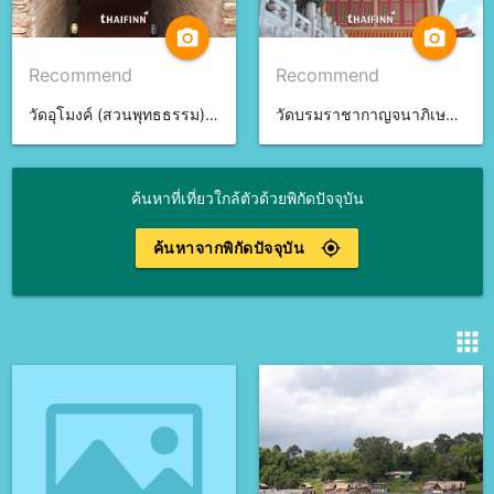
camera_alt
camera_alt
Recommend
Recommend
วัดอุโมงค์ (สวนพุทธธรรม) จ.เชียงใหม่
วัดบรมราชากาญจนาภิเษกอนุสรณ์ จ.นนทบุรี
ค้นหาที่เที่ยวใกล้ตัวด้วยพิกัดปัจจุบัน
ค้นหาจากพิกัดปัจจุบัน
gps_fixed
apps