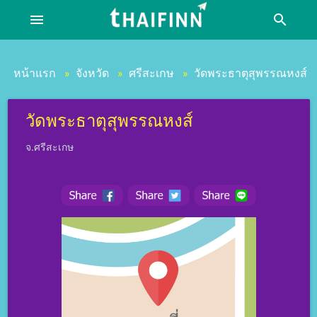
menu
search
หน้าแรก
จังหวัด
ศรีสะเกษ
วัดพระธาตุสุพรรณหงส์
»
»
»
วัดพระธาตุสุพรรณหงส์
จ.ศรีสะเกษ