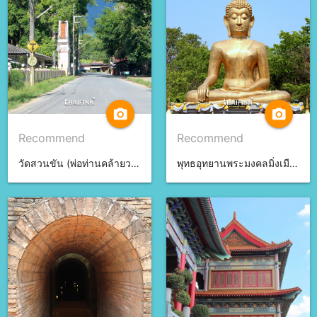
camera_alt
camera_alt
Recommend
Recommend
วัดสวนขัน (พ่อท่านคล้ายวาจาสิทธิ์) จ.นครศรีธรรมราช
พุทธอุทยานพระมงคลมิ่งเมือง จ.อำนาจเจริญ