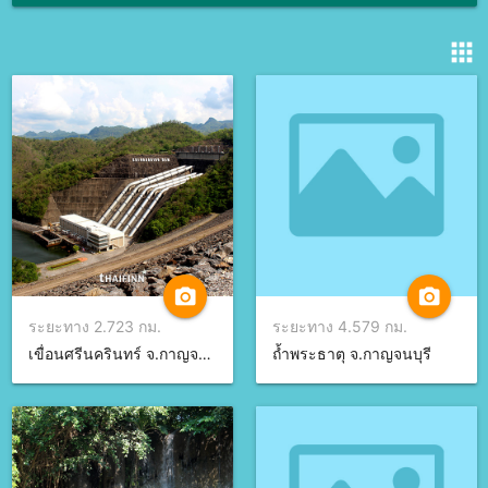
apps
camera_alt
camera_alt
ระยะทาง 2.723 กม.
ระยะทาง 4.579 กม.
เขื่อนศรีนครินทร์ จ.กาญจนบุรี
ถ้ำพระธาตุ จ.กาญจนบุรี