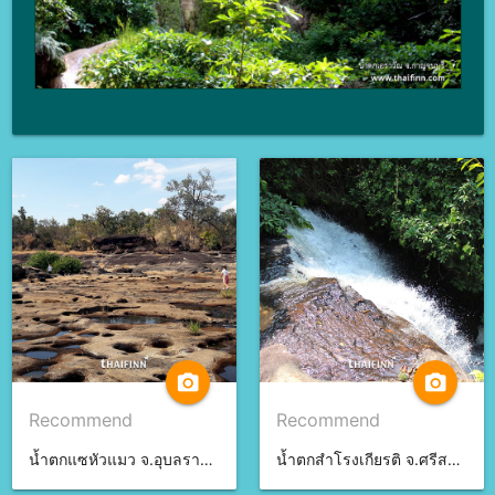
camera_alt
camera_alt
Recommend
Recommend
น้ำตกแซหัวแมว จ.อุบลราชธานี
น้ำตกสําโรงเกียรติ จ.ศรีสะเกษ