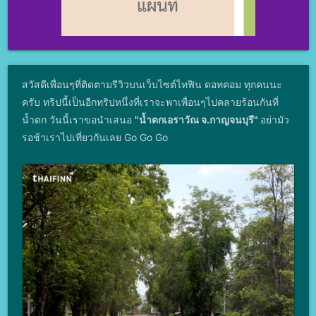
สวัสดีเพื่อนๆที่ติดตามรีวิวบนเว็บไซต์ไทฟิน ดอทคอม ทุกคนนะ
ครับ ทริปนี้เป็นอีกทริปหนึ่งที่เราจะพาเพื่อนๆไปคลายร้อนกันที่
น้ำตก วันนี้เราขอนำเสนอ
"น้ำตกเอราวัณ จ.กาญจนบุรี"
อย่ามัว
รอช้าเราไปเที่ยวกันเลย Go Go Go