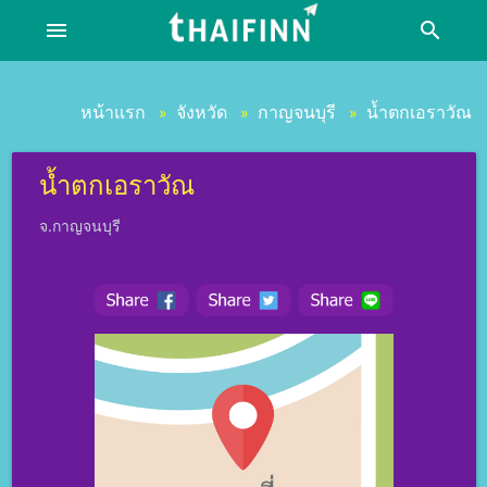
menu
search
หน้าแรก
จังหวัด
กาญจนบุรี
น้ำตกเอราวัณ
»
»
»
น้ำตกเอราวัณ
จ.กาญจนบุรี