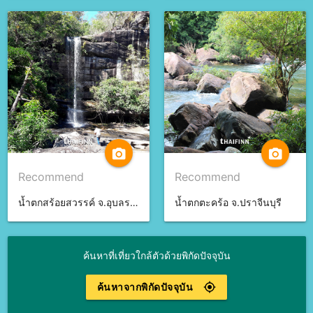
camera_alt
camera_alt
Recommend
Recommend
น้ำตกสร้อยสวรรค์ จ.อุบลราชธานี
น้ำตกตะคร้อ จ.ปราจีนบุรี
ค้นหาที่เที่ยวใกล้ตัวด้วยพิกัดปัจจุบัน
ค้นหาจากพิกัดปัจจุบัน
gps_fixed