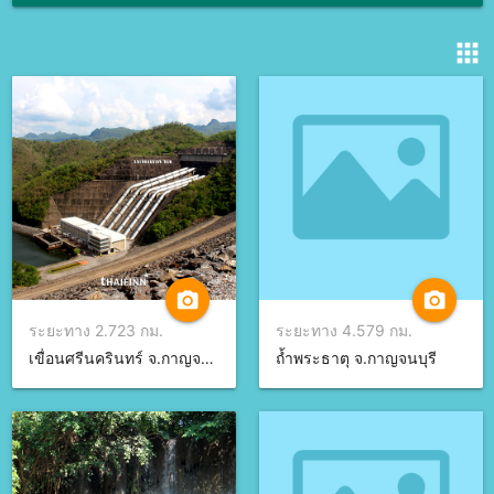
apps
camera_alt
camera_alt
ระยะทาง 2.723 กม.
ระยะทาง 4.579 กม.
เขื่อนศรีนครินทร์ จ.กาญจนบุรี
ถ้ำพระธาตุ จ.กาญจนบุรี