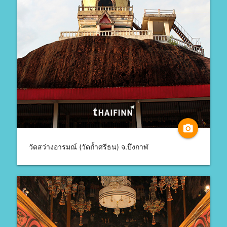
camera_alt
วัดสว่างอารมณ์ (วัดถ้ำศรีธน) จ.บึงกาฬ