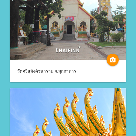
camera_alt
วัดศรีสุมังค์วนาราม จ.มุกดาหาร