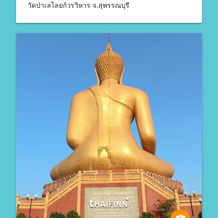
วัดป่าเลไลยก์วรวิหาร จ.สุพรรณบุรี