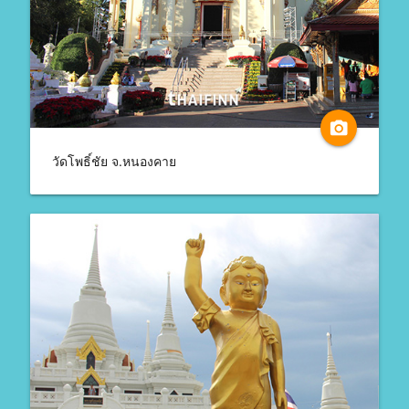
camera_alt
วัดโพธิ์ชัย จ.หนองคาย