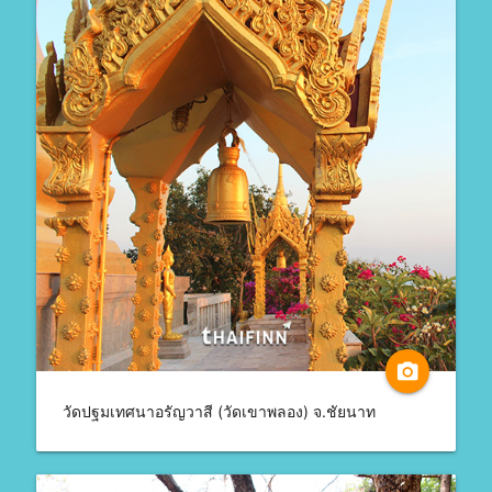
camera_alt
วัดปฐมเทศนาอรัญวาสี (วัดเขาพลอง) จ.ชัยนาท