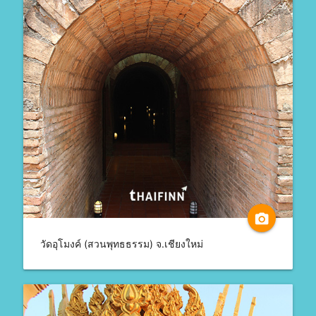
camera_alt
วัดอุโมงค์ (สวนพุทธธรรม) จ.เชียงใหม่