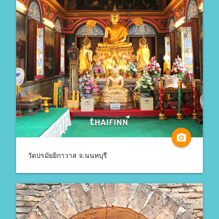
camera_alt
วัดปรมัยยิกาวาส จ.นนทบุรี