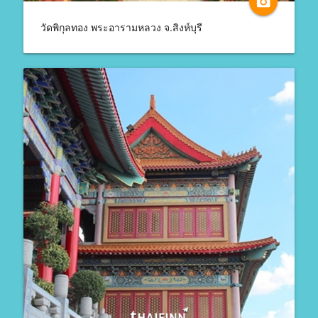
camera_alt
วัดพิกุลทอง พระอารามหลวง จ.สิงห์บุรี