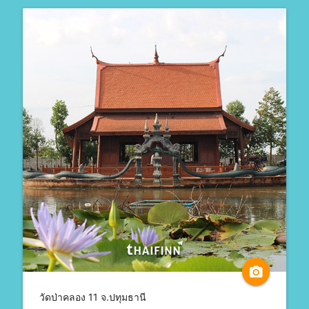
camera_alt
วัดป่าคลอง 11 จ.ปทุมธานี