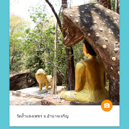
camera_alt
วัดถ้ำแสงเพชร จ.อำนาจเจริญ