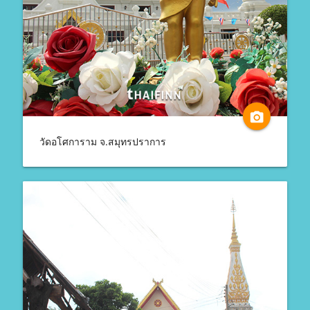
camera_alt
วัดอโศการาม จ.สมุทรปราการ