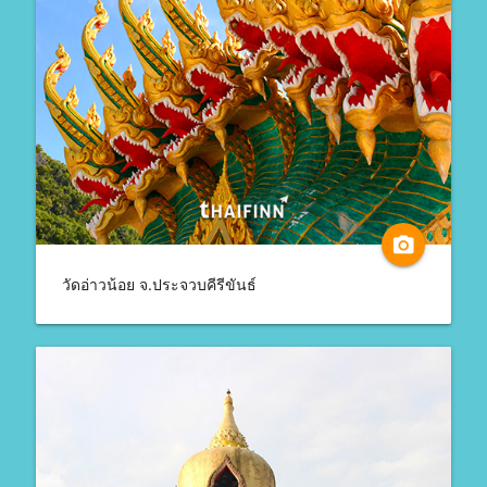
camera_alt
วัดอ่าวน้อย จ.ประจวบคีรีขันธ์